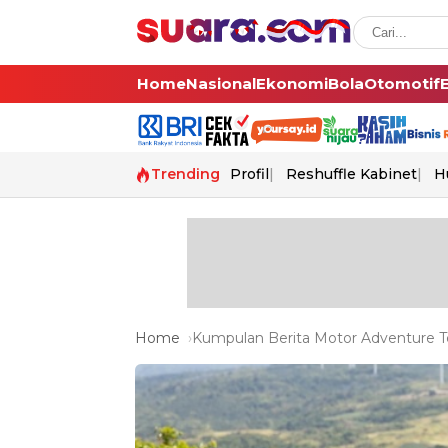
Home
Nasional
Ekonomi
Bola
Otomotif
Trending
Profil
Reshuffle Kabinet
H
Home
Kumpulan Berita Motor Adventure Te