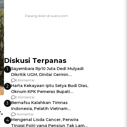
Diskusi Terpanas
Sayembara Rp10 Juta Dedi Mulyadi
1
Dikritik UGM, Dinilai Cermin
Gagalnya Negara Jamin Keamanan
6 Komentar
Harta Kekayaan Iptu Setya Budi Dias,
2
Oknum KPK Pemeras Bupati
Pemalang
2 Komentar
Bernafsu Kalahkan Timnas
3
Indonesia, Pelatih Vietnam
-
Berencana Pakai Jimat di Pakansari
1 Komentar
Mengenal Lisda Cancer, Perwira
4
Tinggi Polri yang Pensiun Tak Lama