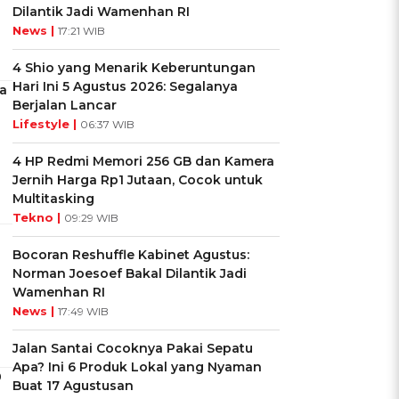
Dilantik Jadi Wamenhan RI
News |
17:21 WIB
4 Shio yang Menarik Keberuntungan
Hari Ini 5 Agustus 2026: Segalanya
a
Berjalan Lancar
Lifestyle |
06:37 WIB
4 HP Redmi Memori 256 GB dan Kamera
Jernih Harga Rp1 Jutaan, Cocok untuk
Multitasking
Tekno |
09:29 WIB
Bocoran Reshuffle Kabinet Agustus:
Norman Joesoef Bakal Dilantik Jadi
Wamenhan RI
News |
17:49 WIB
Jalan Santai Cocoknya Pakai Sepatu
Apa? Ini 6 Produk Lokal yang Nyaman
0
Buat 17 Agustusan