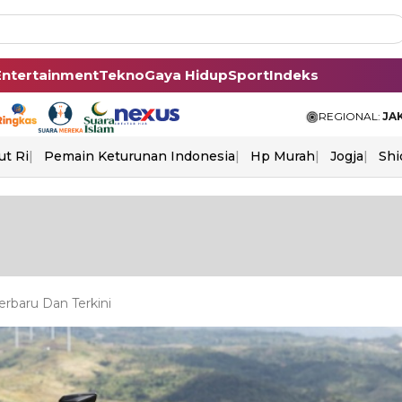
Entertainment
Tekno
Gaya Hidup
Sport
Indeks
REGIONAL:
JA
ut Ri
Pemain Keturunan Indonesia
Hp Murah
Jogja
Shi
rbaru Dan Terkini