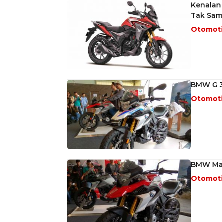
Kenalan
Tak Sam
Otomot
BMW G 3
Otomot
BMW Mas
Otomot