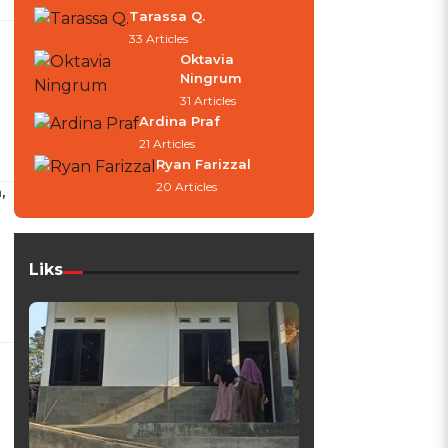
Tarassa Q.
33 Articles
Oktavia
Ningrum
31 Articles
Ardina Praf
21 Articles
Ryan Farizzal
20 Articles
,
Liks