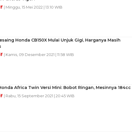
if
| Minggu, 15 Mei 2022 | 13:10 WIB
esaing Honda CB150X Mulai Unjuk Gigi, Harganya Masih
s
if
| Kamis, 09 Desember 2021 | 11:58 WIB
onda Africa Twin Versi Mini: Bobot Ringan, Mesinnya 184cc
if
| Rabu, 15 September 2021 | 20:45 WIB