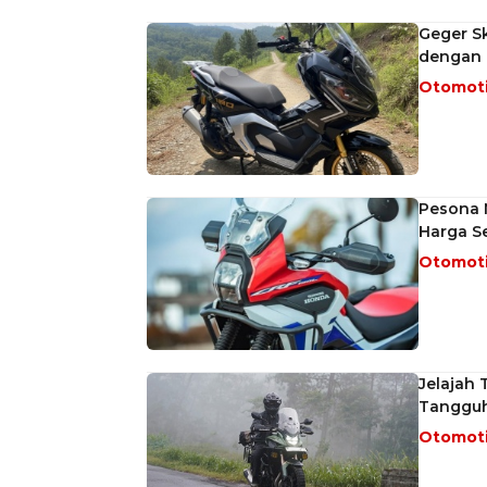
Geger S
dengan 
Otomot
Pesona 
Harga S
Otomot
Jelajah 
Tangguh
Otomot