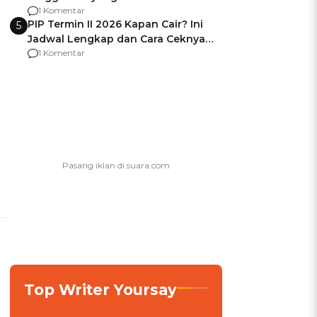
Usai Jadi Brigjen
1 Komentar
PIP Termin II 2026 Kapan Cair? Ini
5
Jadwal Lengkap dan Cara Ceknya
agar Dana Tidak Hangus!
1 Komentar
Top Writer Yoursay