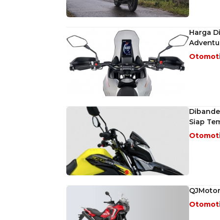
Harga Di
Adventur
Otomot
Dibander
Siap Te
Otomot
QJMotor
Otomot