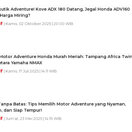
kutik Adventure! Kove ADX 180 Datang, Jegal Honda ADV160
Harga Miring?
if
| Kamis, 02 Oktober 2025 | 20:00 WIB
Motor Adventure Honda Murah Meriah: Tampang Africa Twin
etara Yamaha NMAX
if
| Kamis, 17 Juli 2025 | 14:11 WIB
Tanpa Batas: Tips Memilih Motor Adventure yang Nyaman,
, dan Siap Tempur!
if
| Jum'at, 23 Mei 2025 | 14:19 WIB