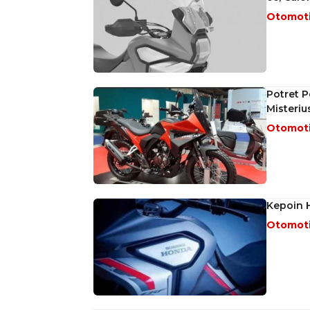
Otomot
Potret P
Misteriu
Otomot
Kepoin H
Otomot