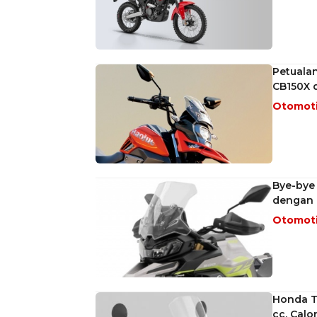
Petuala
CB150X d
Otomot
Bye-bye
dengan 
Otomot
Honda T
cc, Calo