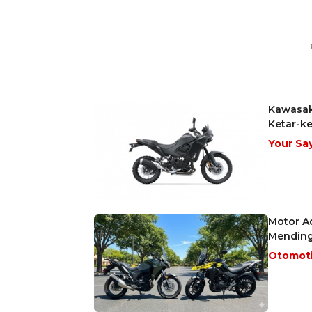
Kawasaki
Ketar-ke
Your Sa
Motor Ad
Mendin
Otomot