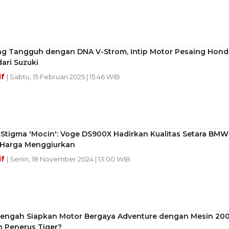
ng Tangguh dengan DNA V-Strom, Intip Motor Pesaing Hond
ari Suzuki
if
| Sabtu, 15 Februari 2025 | 15:46 WIB
 Stigma 'Mocin': Voge DS900X Hadirkan Kualitas Setara BMW
Harga Menggiurkan
if
| Senin, 18 November 2024 | 13:00 WIB
engah Siapkan Motor Bergaya Adventure dengan Mesin 20
n Penerus Tiger?