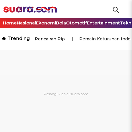
Home
Nasional
Ekonomi
Bola
Otomotif
Entertainment
Tekn
🔥 Trending
Pencairan Pip
Pemain Keturunan Indo