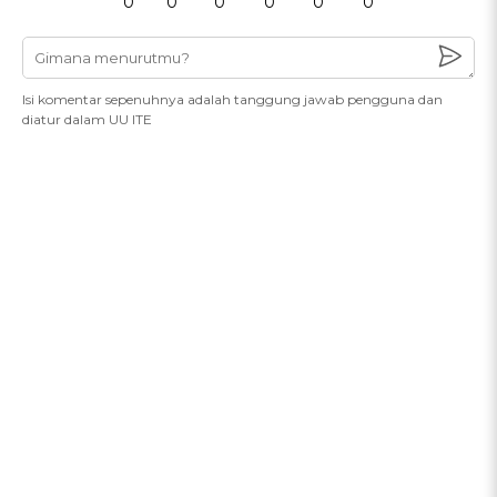
0
0
0
0
0
0
Isi komentar sepenuhnya adalah tanggung jawab pengguna dan
diatur dalam UU ITE