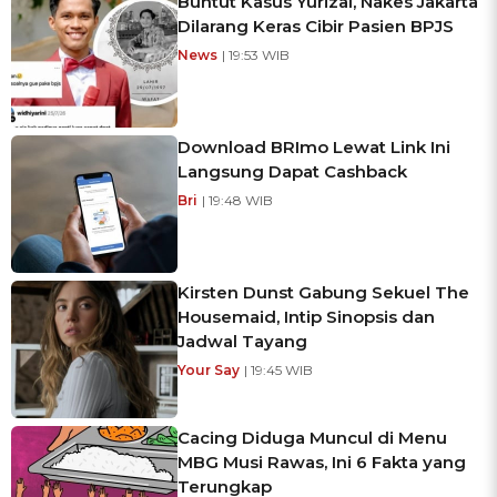
Buntut Kasus Yurizal, Nakes Jakarta
Dilarang Keras Cibir Pasien BPJS
News
| 19:53 WIB
Download BRImo Lewat Link Ini
Langsung Dapat Cashback
Bri
| 19:48 WIB
Kirsten Dunst Gabung Sekuel The
Housemaid, Intip Sinopsis dan
Jadwal Tayang
Your Say
| 19:45 WIB
Cacing Diduga Muncul di Menu
MBG Musi Rawas, Ini 6 Fakta yang
Terungkap