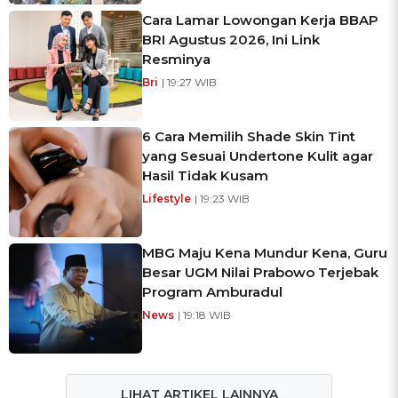
Cara Lamar Lowongan Kerja BBAP
BRI Agustus 2026, Ini Link
Resminya
Bri
| 19:27 WIB
6 Cara Memilih Shade Skin Tint
yang Sesuai Undertone Kulit agar
Hasil Tidak Kusam
Lifestyle
| 19:23 WIB
MBG Maju Kena Mundur Kena, Guru
Besar UGM Nilai Prabowo Terjebak
Program Amburadul
News
| 19:18 WIB
LIHAT ARTIKEL LAINNYA