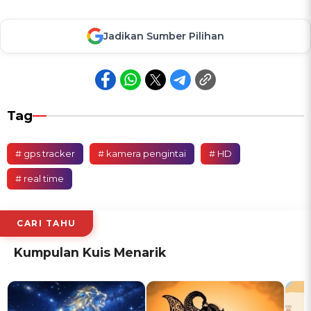
Jadikan Sumber Pilihan
Tag
# gps tracker
# kamera pengintai
# HD
# real time
CARI TAHU
Kumpulan Kuis Menarik