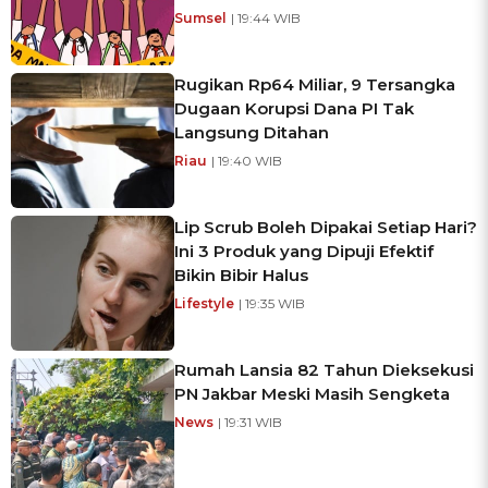
Sumsel
| 19:44 WIB
Rugikan Rp64 Miliar, 9 Tersangka
Dugaan Korupsi Dana PI Tak
Langsung Ditahan
Riau
| 19:40 WIB
Lip Scrub Boleh Dipakai Setiap Hari?
Ini 3 Produk yang Dipuji Efektif
Bikin Bibir Halus
Lifestyle
| 19:35 WIB
Rumah Lansia 82 Tahun Dieksekusi
PN Jakbar Meski Masih Sengketa
News
| 19:31 WIB