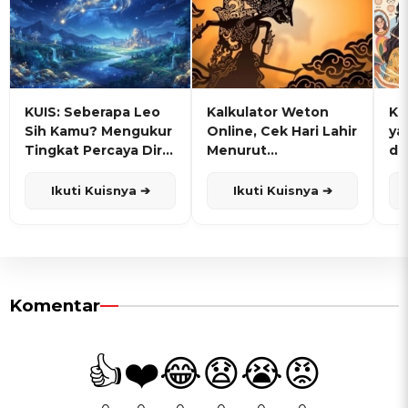
KUIS: Seberapa Leo
Kalkulator Weton
KU
Sih Kamu? Mengukur
Online, Cek Hari Lahir
ya
Tingkat Percaya Diri
Menurut
de
dan Karisma
Penanggalan Jawa
Ikuti Kuisnya ➔
Ikuti Kuisnya ➔
Komentar
👍
❤️
😂
😧
😭
😡