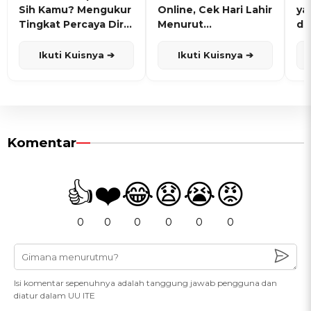
Sih Kamu? Mengukur
Online, Cek Hari Lahir
ya
Tingkat Percaya Diri
Menurut
de
dan Karisma
Penanggalan Jawa
Ikuti Kuisnya ➔
Ikuti Kuisnya ➔
Komentar
👍
❤️
😂
😧
😭
😡
0
0
0
0
0
0
Isi komentar sepenuhnya adalah tanggung jawab pengguna dan
diatur dalam UU ITE