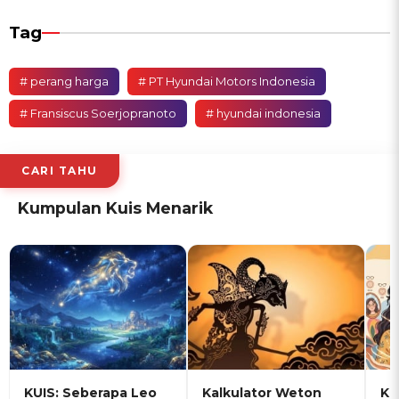
Tag
# perang harga
# PT Hyundai Motors Indonesia
# Fransiscus Soerjopranoto
# hyundai indonesia
CARI TAHU
Kumpulan Kuis Menarik
KUIS: Seberapa Leo
Kalkulator Weton
KU