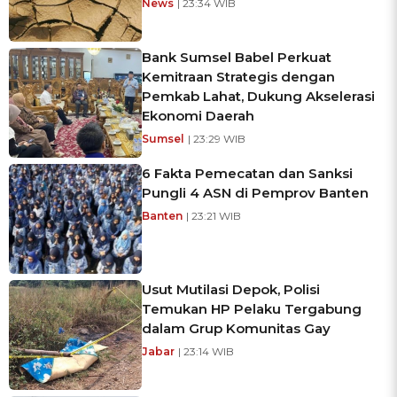
News
| 23:34 WIB
Bank Sumsel Babel Perkuat
Kemitraan Strategis dengan
Pemkab Lahat, Dukung Akselerasi
Ekonomi Daerah
Sumsel
| 23:29 WIB
6 Fakta Pemecatan dan Sanksi
Pungli 4 ASN di Pemprov Banten
Banten
| 23:21 WIB
Usut Mutilasi Depok, Polisi
Temukan HP Pelaku Tergabung
dalam Grup Komunitas Gay
Jabar
| 23:14 WIB