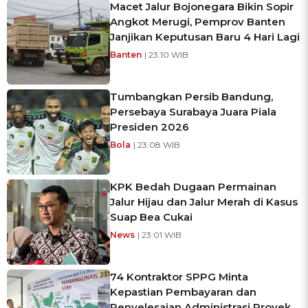
Macet Jalur Bojonegara Bikin Sopir
Angkot Merugi, Pemprov Banten
Janjikan Keputusan Baru 4 Hari Lagi
Banten
| 23:10 WIB
Tumbangkan Persib Bandung,
Persebaya Surabaya Juara Piala
Presiden 2026
Bola
| 23:08 WIB
KPK Bedah Dugaan Permainan
Jalur Hijau dan Jalur Merah di Kasus
Suap Bea Cukai
News
| 23:01 WIB
74 Kontraktor SPPG Minta
Kepastian Pembayaran dan
Penyelesaian Administrasi Proyek