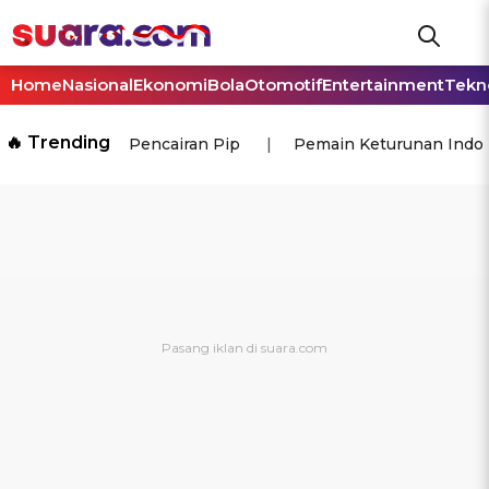
Home
Nasional
Ekonomi
Bola
Otomotif
Entertainment
Tekn
🔥 Trending
Pencairan Pip
Pemain Keturunan Indo