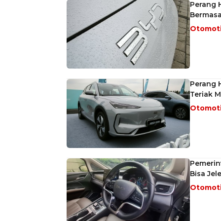
Perang H
Bermasa
Otomot
Perang H
Teriak M
Otomot
Pemerint
Bisa Jel
Otomot