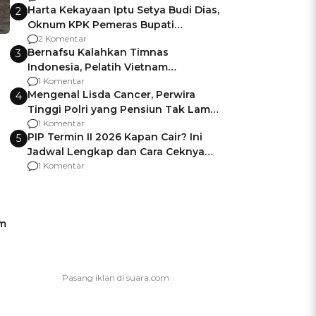
Harta Kekayaan Iptu Setya Budi Dias,
2
Oknum KPK Pemeras Bupati
Pemalang
2 Komentar
Bernafsu Kalahkan Timnas
3
Indonesia, Pelatih Vietnam
Berencana Pakai Jimat di Pakansari
1 Komentar
Mengenal Lisda Cancer, Perwira
4
Tinggi Polri yang Pensiun Tak Lama
Usai Jadi Brigjen
1 Komentar
PIP Termin II 2026 Kapan Cair? Ini
5
Jadwal Lengkap dan Cara Ceknya
agar Dana Tidak Hangus!
1 Komentar
am