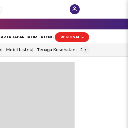
KARTA
JABAR
JATIM
JATENG
REGIONAL
›
n
Mobil Listrik
Tenaga Kesehatan
Perang As-Iran
Ekon