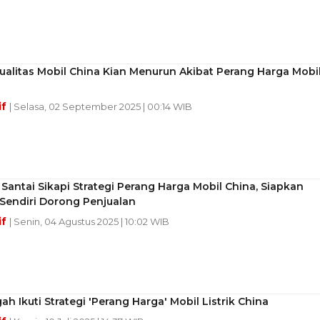
Kualitas Mobil China Kian Menurun Akibat Perang Harga Mobi
if
| Selasa, 02 September 2025 | 00:14 WIB
Santai Sikapi Strategi Perang Harga Mobil China, Siapkan
 Sendiri Dorong Penjualan
if
| Senin, 04 Agustus 2025 | 10:02 WIB
 Ikuti Strategi 'Perang Harga' Mobil Listrik China