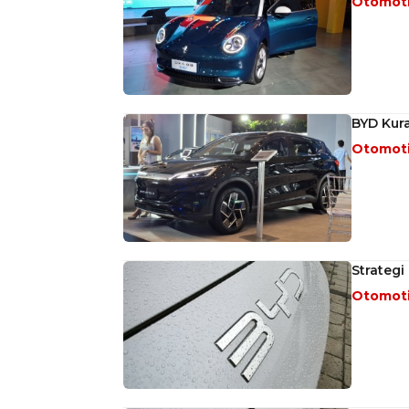
Otomot
BYD Kura
Otomot
Strateg
Otomot