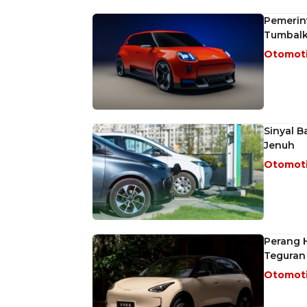
Pemerin
Tumbalk
Otomot
Sinyal B
Jenuh
Otomot
Perang H
Teguran
Otomot