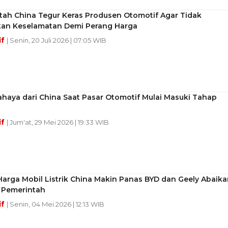
tah China Tegur Keras Produsen Otomotif Agar Tidak
an Keselamatan Demi Perang Harga
if
| Senin, 20 Juli 2026 | 07:05 WIB
ahaya dari China Saat Pasar Otomotif Mulai Masuki Tahap
if
| Jum'at, 29 Mei 2026 | 19:33 WIB
arga Mobil Listrik China Makin Panas BYD dan Geely Abaika
 Pemerintah
if
| Senin, 04 Mei 2026 | 12:13 WIB