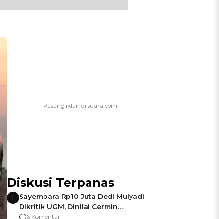
Diskusi Terpanas
Sayembara Rp10 Juta Dedi Mulyadi
1
Dikritik UGM, Dinilai Cermin
Gagalnya Negara Jamin Keamanan
6 Komentar