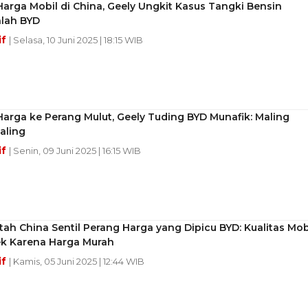
arga Mobil di China, Geely Ungkit Kasus Tangki Bensin
lah BYD
if
| Selasa, 10 Juni 2025 | 18:15 WIB
arga ke Perang Mulut, Geely Tuding BYD Munafik: Maling
aling
if
| Senin, 09 Juni 2025 | 16:15 WIB
ah China Sentil Perang Harga yang Dipicu BYD: Kualitas Mob
ek Karena Harga Murah
if
| Kamis, 05 Juni 2025 | 12:44 WIB