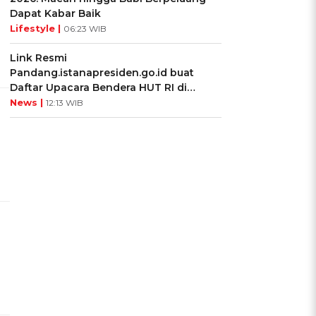
Dapat Kabar Baik
Lifestyle |
06:23 WIB
Link Resmi
Pandang.istanapresiden.go.id buat
Daftar Upacara Bendera HUT RI di
Istana Negara
News |
12:13 WIB