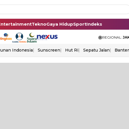
Entertainment
Tekno
Gaya Hidup
Sport
Indeks
REGIONAL:
JA
unan Indonesia
Sunscreen
Hut Ri
Sepatu Jalan
Bante