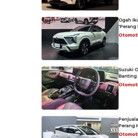
Ogah Iku
'Perang 
Otomot
Suzuki 
Banting
Otomot
Penjual
Perang 
Otomot