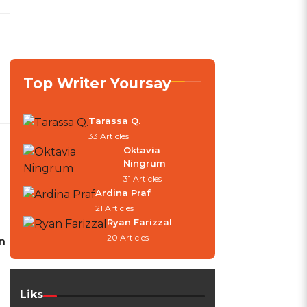
Top Writer Yoursay
Tarassa Q.
33 Articles
Oktavia
Ningrum
31 Articles
Ardina Praf
21 Articles
Ryan Farizzal
20 Articles
n
Liks