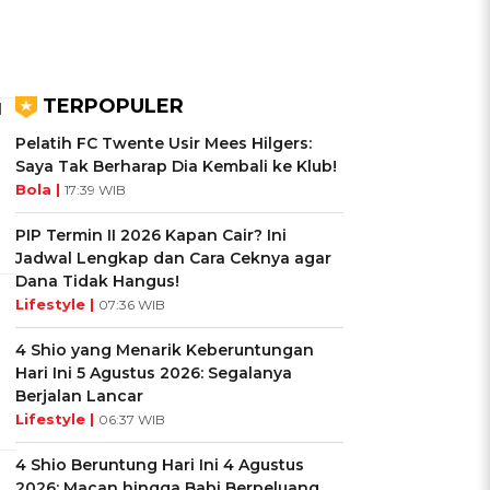
TERPOPULER
l
Pelatih FC Twente Usir Mees Hilgers:
Saya Tak Berharap Dia Kembali ke Klub!
Bola |
17:39 WIB
PIP Termin II 2026 Kapan Cair? Ini
Jadwal Lengkap dan Cara Ceknya agar
Dana Tidak Hangus!
Lifestyle |
07:36 WIB
4 Shio yang Menarik Keberuntungan
Hari Ini 5 Agustus 2026: Segalanya
Berjalan Lancar
Lifestyle |
06:37 WIB
4 Shio Beruntung Hari Ini 4 Agustus
2026: Macan hingga Babi Berpeluang