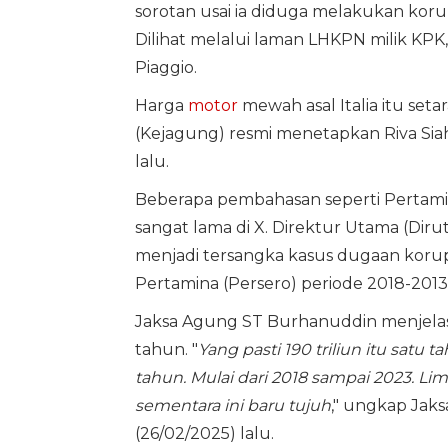
sorotan usai ia diduga melakukan koru
Dilihat melalui laman LHKPN milik KP
Piaggio.
Harga
motor
mewah asal Italia itu set
(Kejagung) resmi menetapkan Riva Sia
lalu.
Beberapa pembahasan seperti Pertami
sangat lama di X. Direktur Utama (Diru
menjadi tersangka kasus dugaan korup
Pertamina (Persero) periode 2018-2013
Jaksa Agung ST Burhanuddin menjelaska
tahun. "
Yang pasti 190 triliun itu satu 
tahun. Mulai dari 2018 sampai 2023. Li
sementara ini baru tujuh
," ungkap Jak
(26/02/2025) lalu.