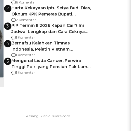
Gagalnya Negara Jamin Keamanan
6 Komentar
Harta Kekayaan Iptu Setya Budi Dias,
2
Oknum KPK Pemeras Bupati
Pemalang
2 Komentar
PIP Termin II 2026 Kapan Cair? Ini
3
Jadwal Lengkap dan Cara Ceknya
agar Dana Tidak Hangus!
1 Komentar
Bernafsu Kalahkan Timnas
4
Indonesia, Pelatih Vietnam
Berencana Pakai Jimat di Pakansari
1 Komentar
Mengenal Lisda Cancer, Perwira
5
Tinggi Polri yang Pensiun Tak Lama
Usai Jadi Brigjen
1 Komentar