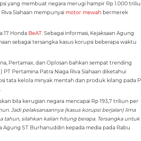
psi yang membuat negara merugi hampir Rp 1.000 triliu
K, Riva Siahaan mempunyai
motor mewah
bermerek
ara 17 Honda
BeAT
. Sebagai informasi, Kejaksaan Agung
haan sebagai tersangka kasus korupsi beberapa waktu
na, Pertamax, dan Oplosan bahkan sempat trending
t) PT Pertamina Patra Niaga Riva Siahaan diketahui
si tata kelola minyak mentah dan produk kilang pada 
.
n bila kerugian negara mencapai Rp 193,7 triliun per
tahun. Jadi pelaksanaannya (kasus korupsi berjalan) lima
ma tahun, silahkan kalian hitung berapa. Tersangka untuk
sa Agung ST Burhanuddin kepada media pada Rabu