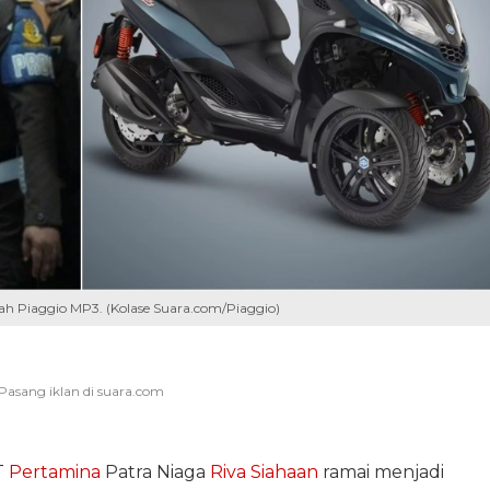
h Piaggio MP3. (Kolase Suara.com/Piaggio)
T
Pertamina
Patra Niaga
Riva Siahaan
ramai menjadi