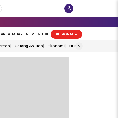
KARTA
JABAR
JATIM
JATENG
REGIONAL
›
creen
Perang As-Iran
Ekonomi
Hut Ri