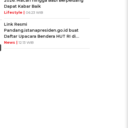
2026: Macan hingga Babi Berpeluang
Dapat Kabar Baik
Lifestyle |
06:23 WIB
.
Link Resmi
Pandang.istanapresiden.go.id buat
Daftar Upacara Bendera HUT RI di
Istana Negara
News |
12:13 WIB