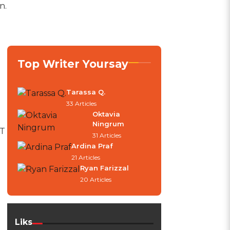
n.
Top Writer Yoursay
Tarassa Q.
33 Articles
Oktavia
Ningrum
PT
31 Articles
Ardina Praf
21 Articles
Ryan Farizzal
20 Articles
Liks