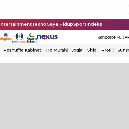
Entertainment
Tekno
Gaya Hidup
Sport
Indeks
REGIONAL:
JA
Reshuffle Kabinet
Hp Murah
Jogja
Shio
Profil
Suns