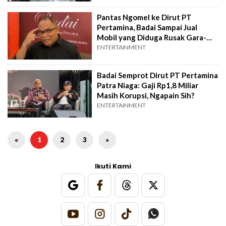
Pantas Ngomel ke Dirut PT
Pertamina, Badai Sampai Jual
Mobil yang Diduga Rusak Gara-
gara Bensin Oplosan
ENTERTAINMENT
Badai Semprot Dirut PT Pertamina
Patra Niaga: Gaji Rp1,8 Miliar
Masih Korupsi, Ngapain Sih?
ENTERTAINMENT
«
1
2
3
»
Ikuti Kami