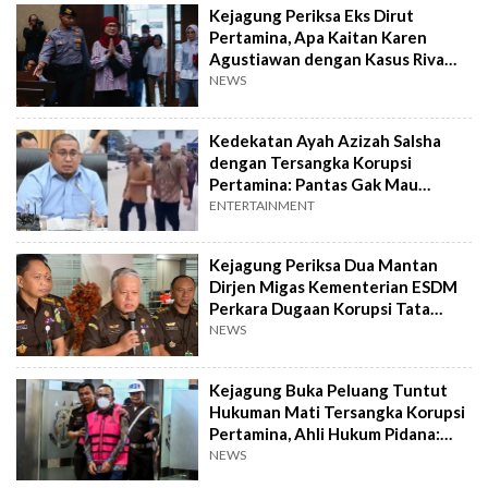
Kejagung Periksa Eks Dirut
Pertamina, Apa Kaitan Karen
Agustiawan dengan Kasus Riva
Siahaan dkk?
NEWS
Kedekatan Ayah Azizah Salsha
dengan Tersangka Korupsi
Pertamina: Pantas Gak Mau
Ketemu Ahok
ENTERTAINMENT
Kejagung Periksa Dua Mantan
Dirjen Migas Kementerian ESDM
Perkara Dugaan Korupsi Tata
Kelola Minyak Pertamina
NEWS
Kejagung Buka Peluang Tuntut
Hukuman Mati Tersangka Korupsi
Pertamina, Ahli Hukum Pidana:
Sudah Tepat!
NEWS