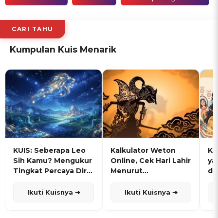
CARI TAHU
Kumpulan Kuis Menarik
KUIS: Seberapa Leo
Kalkulator Weton
KU
Sih Kamu? Mengukur
Online, Cek Hari Lahir
ya
Tingkat Percaya Diri
Menurut
de
dan Karisma
Penanggalan Jawa
Ikuti Kuisnya ➔
Ikuti Kuisnya ➔