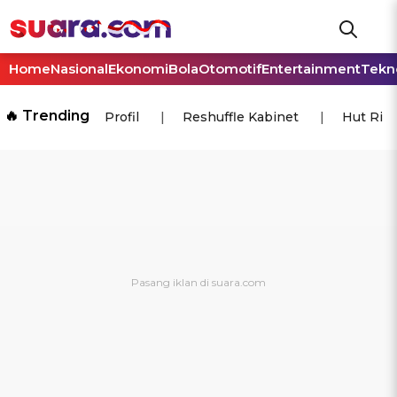
Home
Nasional
Ekonomi
Bola
Otomotif
Entertainment
Tekn
🔥 Trending
Profil
Reshuffle Kabinet
Hut Ri