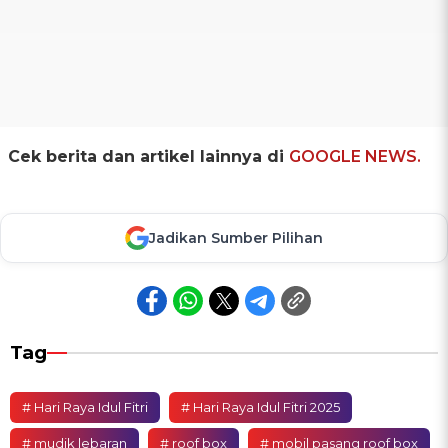
Cek berita dan artikel lainnya di
GOOGLE NEWS.
Jadikan Sumber Pilihan
Tag
# Hari Raya Idul Fitri
# Hari Raya Idul Fitri 2025
# mudik lebaran
# roof box
# mobil pasang roof box