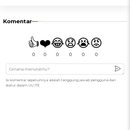
Komentar
👍
❤️
😂
😧
😭
😡
0
0
0
0
0
0
Isi komentar sepenuhnya adalah tanggung jawab pengguna dan
diatur dalam UU ITE