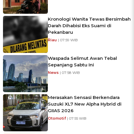
Kronologi Wanita Tewas Bersimbah
Darah Dihabisi Eks Suami di
Pekanbaru
Riau
| 07:59 WIB
Waspada Selimut Awan Tebal
Sepanjang Sabtu Ini
News
| 07:58 WIB
Merasakan Sensasi Berkendara
Suzuki XL7 New Alpha Hybrid di
GIIAS 2026
Otomotif
| 07:55 WIB