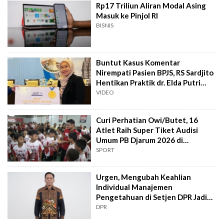
Rp17 Triliun Aliran Modal Asing
Masuk ke Pinjol RI
BISNIS
Buntut Kasus Komentar
Nirempati Pasien BPJS, RS Sardjito
Hentikan Praktik dr. Elda Putri
Rahard
VIDEO
Curi Perhatian Owi/Butet, 16
Atlet Raih Super Tiket Audisi
Umum PB Djarum 2026 di
Makassar
SPORT
Urgen, Mengubah Keahlian
Individual Manajemen
Pengetahuan di Setjen DPR Jadi
Kekuatan Institusional
DPR