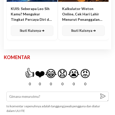
KUIS: Seberapa Leo Sih
Kalkulator Weton
Kamu? Mengukur
Online, Cek Hari Lahir
Tingkat Percaya Diri dan
Menurut Penanggalan
Karisma
Jawa
Ikuti Kuisnya ➔
Ikuti Kuisnya ➔
KOMENTAR
👍
❤️
😂
😧
😭
😡
0
0
0
0
0
0
Isi komentar sepenuhnya adalah tanggung jawab pengguna dan diatur
dalam UU ITE