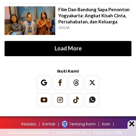
Film Dan Bandung Sapa Penonton
Yogyakarta: Angkat Kisah Cinta,
Persahabatan, dan Keluarga
JOGJA
Load More
Ikuti Kami
Redaksi
Kontak
Tentang Kami
Karir
Pedoman Media Siber
Kebijakan Privasi
Saran Dan Kritik