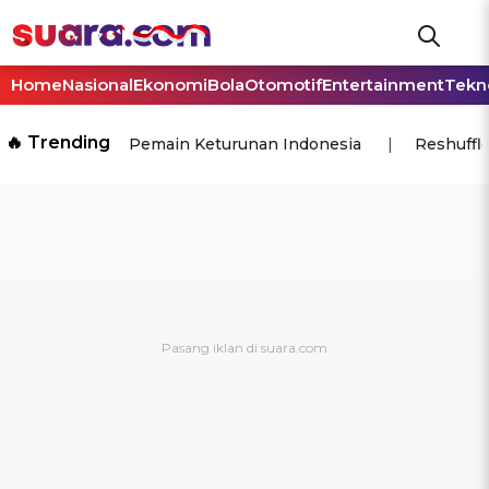
Home
Nasional
Ekonomi
Bola
Otomotif
Entertainment
Tekn
🔥 Trending
Pemain Keturunan Indonesia
Reshuffl