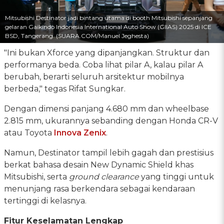
Mitsubishi Destinator jadi bintang utama di booth Mitsubishi sepanjang
gelaran Gaikindo Indonesia International Auto Show (GIIAS) 2025 di ICE
BSD, Tangerang. (SUARA.COM/Manuel Jeghesta)
"Ini bukan Xforce yang dipanjangkan. Struktur dan
performanya beda. Coba lihat pilar A, kalau pilar A
berubah, berarti seluruh arsitektur mobilnya
berbeda," tegas Rifat Sungkar.
Dengan dimensi panjang 4.680 mm dan wheelbase
2.815 mm, ukurannya sebanding dengan Honda CR-V
atau Toyota
Innova Zenix
.
Namun, Destinator tampil lebih gagah dan prestisius
berkat bahasa desain New Dynamic Shield khas
Mitsubishi, serta
ground clearance
yang tinggi untuk
menunjang rasa berkendara sebagai kendaraan
tertinggi di kelasnya.
Fitur Keselamatan Lengkap