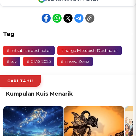
Tag
# mitsubishi destinator
# harga Mitsubishi Destinator
# suv
# GIIAS 2025
# Innova Zenix
CARI TAHU
Kumpulan Kuis Menarik