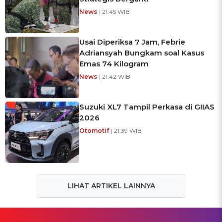
News
| 21:45 WIB
Usai Diperiksa 7 Jam, Febrie
Adriansyah Bungkam soal Kasus
Emas 74 Kilogram
News
| 21:42 WIB
Suzuki XL7 Tampil Perkasa di GIIAS
2026
Otomotif
| 21:39 WIB
LIHAT ARTIKEL LAINNYA