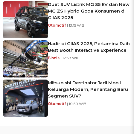
Duet SUV Listrik MG S5 EV dan New
MG ZS Hybrid Goda Konsumen di
GIIAS 2025
Otomotif
| 13:15 WIB
Hadir di GIIAS 2025, Pertamina Raih
Best Booth Interactive Experience
Bisnis
| 12:38 WIB
Mitsubishi Destinator Jadi Mobil
Keluarga Modern, Penantang Baru
Segmen SUV?
Otomotif
| 10:50 WIB