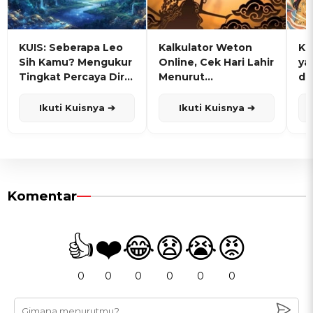
KUIS: Seberapa Leo
Kalkulator Weton
KU
Sih Kamu? Mengukur
Online, Cek Hari Lahir
ya
Tingkat Percaya Diri
Menurut
de
dan Karisma
Penanggalan Jawa
Ikuti Kuisnya ➔
Ikuti Kuisnya ➔
Komentar
👍
❤️
😂
😧
😭
😡
0
0
0
0
0
0