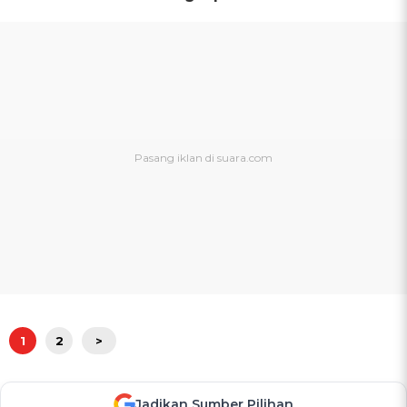
1
2
>
Jadikan Sumber Pilihan