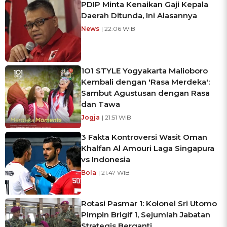
PDIP Minta Kenaikan Gaji Kepala
Daerah Ditunda, Ini Alasannya
News
| 22:06 WIB
1O1 STYLE Yogyakarta Malioboro
Kembali dengan 'Rasa Merdeka':
Sambut Agustusan dengan Rasa
dan Tawa
Jogja
| 21:51 WIB
3 Fakta Kontroversi Wasit Oman
Khalfan Al Amouri Laga Singapura
vs Indonesia
Bola
| 21:47 WIB
Rotasi Pasmar 1: Kolonel Sri Utomo
Pimpin Brigif 1, Sejumlah Jabatan
Strategis Berganti