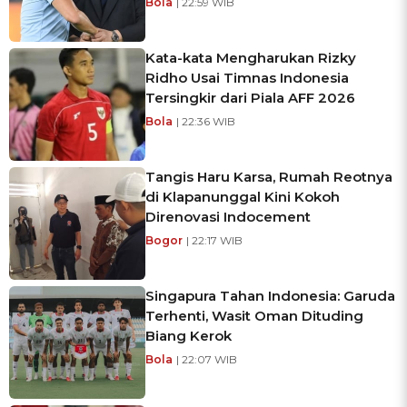
Bola
| 22:59 WIB
Kata-kata Mengharukan Rizky
Ridho Usai Timnas Indonesia
Tersingkir dari Piala AFF 2026
Bola
| 22:36 WIB
Tangis Haru Karsa, Rumah Reotnya
di Klapanunggal Kini Kokoh
Direnovasi Indocement
Bogor
| 22:17 WIB
Singapura Tahan Indonesia: Garuda
Terhenti, Wasit Oman Dituding
Biang Kerok
Bola
| 22:07 WIB