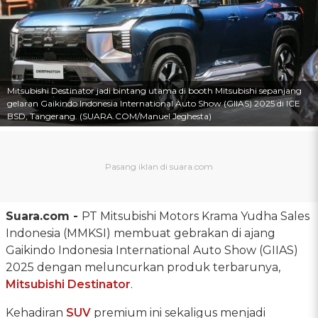
Mitsubishi Destinator jadi bintang utama di booth Mitsubishi sepanjang
gelaran Gaikindo Indonesia International Auto Show (GIIAS) 2025 di ICE
BSD, Tangerang. (SUARA.COM/Manuel Jeghesta)
Suara.com -
PT Mitsubishi Motors Krama Yudha Sales
Indonesia (MMKSI) membuat gebrakan di ajang
Gaikindo Indonesia International Auto Show (GIIAS)
2025 dengan meluncurkan produk terbarunya,
Mitsubishi Destinator
.
Kehadiran
SUV
premium ini sekaligus menjadi