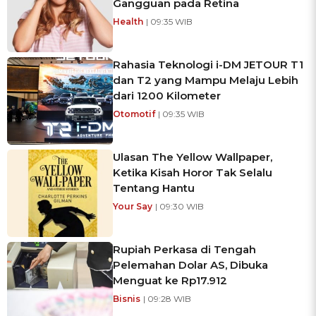
Gangguan pada Retina
Health
| 09:35 WIB
Rahasia Teknologi i-DM JETOUR T1
dan T2 yang Mampu Melaju Lebih
dari 1200 Kilometer
Otomotif
| 09:35 WIB
Ulasan The Yellow Wallpaper,
Ketika Kisah Horor Tak Selalu
Tentang Hantu
Your Say
| 09:30 WIB
Rupiah Perkasa di Tengah
Pelemahan Dolar AS, Dibuka
Menguat ke Rp17.912
Bisnis
| 09:28 WIB