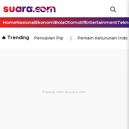
Home
Nasional
Ekonomi
Bola
Otomotif
Entertainment
Tekn
🔥 Trending
Pencairan Pip
Pemain Keturunan Indo