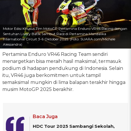
Motor Edisi Khusus Tim MotoGP Pertamina Enduro VR46 Racing dengan
Sentuhan Livery Batik Sambut Race di Pertamina Mandalika
International Circuit 3-6 Oktober 2025. (Foto: SUARA.com/Michele
Alessandra)
Pertamina Enduro VR46 Racing Team sendiri
menargetkan bisa meraih hasil maksimal, termasuk
podium di hadapan pendukung di Indonesia. Selain
itu, VR46 juga berkomitmen untuk tampil
semaksimal mungkin di lima balapan terakhir hingga
musim MotoGP 2025 berakhir.
Baca Juga
HDC Tour 2025 Sambangi Sekolah,