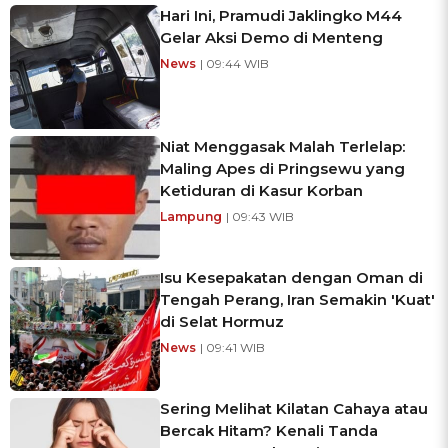
Hari Ini, Pramudi Jaklingko M44
Gelar Aksi Demo di Menteng
News
| 09:44 WIB
Niat Menggasak Malah Terlelap:
Maling Apes di Pringsewu yang
Ketiduran di Kasur Korban
Lampung
| 09:43 WIB
Isu Kesepakatan dengan Oman di
Tengah Perang, Iran Semakin 'Kuat'
di Selat Hormuz
News
| 09:41 WIB
Sering Melihat Kilatan Cahaya atau
Bercak Hitam? Kenali Tanda