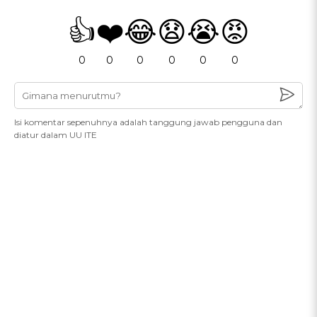
👍
❤️
😂
😧
😭
😡
0
0
0
0
0
0
Isi komentar sepenuhnya adalah tanggung jawab pengguna dan
diatur dalam UU ITE