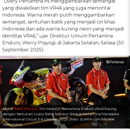
“Livery Pertamina ini menggambarkan semangat
yang diwakilkan tim VR46 yang juga mencintai
Indonesia. Warna merah putih menggambarkan
semangat, sentuhan batik yang menjadi ciri khas
Indonesia dan ada warna kuning neon yang menjadi
identitas VR46,” ujar Direktur Umum Pertamina
Enduro, Werry Prayogi, di Jakarta Selatan, Selasa (30
September 2025).
Perbesar
Motor
Edisi Khusus
Tim MotoGP Pertamina Enduro VR46 Racing
dengan Sentuhan Livery Batik Sambut Race di Pertamina Mandalika
International Circuit 3-6 Oktober 2025. (Foto: SUARA.com/Michele
Alessandra)