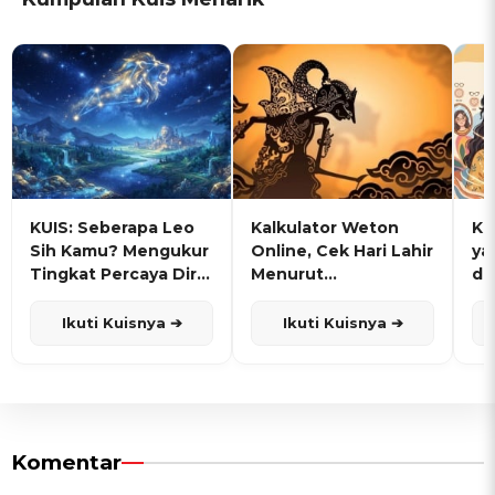
KUIS: Seberapa Leo
Kalkulator Weton
KU
Sih Kamu? Mengukur
Online, Cek Hari Lahir
ya
Tingkat Percaya Diri
Menurut
de
dan Karisma
Penanggalan Jawa
Ikuti Kuisnya ➔
Ikuti Kuisnya ➔
Komentar