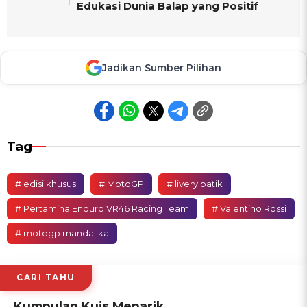
Edukasi Dunia Balap yang Positif
Jadikan Sumber Pilihan
Tag
# edisi khusus
# MotoGP
# livery batik
# Pertamina Enduro VR46 Racing Team
# Valentino Rossi
# motogp mandalika
CARI TAHU
Kumpulan Kuis Menarik