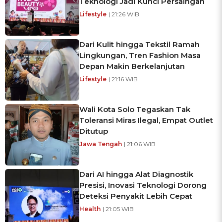
Teknologi Jadi Kunci Persaingan
Lifestyle
| 21:26 WIB
Dari Kulit hingga Tekstil Ramah
Lingkungan, Tren Fashion Masa
Depan Makin Berkelanjutan
Lifestyle
| 21:16 WIB
Wali Kota Solo Tegaskan Tak
Toleransi Miras Ilegal, Empat Outlet
Ditutup
Jawa Tengah
| 21:06 WIB
Dari AI hingga Alat Diagnostik
Presisi, Inovasi Teknologi Dorong
Deteksi Penyakit Lebih Cepat
Health
| 21:05 WIB