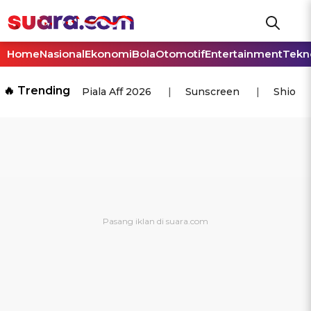
Home
Nasional
Ekonomi
Bola
Otomotif
Entertainment
Tekn
🔥 Trending
Piala Aff 2026
Sunscreen
Shio