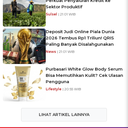
Perkuat Penyaluran Kredit ke
Sektor Produktif
Sulsel
| 21:01 WIB
Deposit Judi Online Piala Dunia
2026 Tembus Rp1 Triliun! QRIS
Paling Banyak Disalahgunakan
News
| 21:01 WIB
Purbasari White Glow Body Serum
Bisa Memutihkan Kulit? Cek Ulasan
Pengguna
Lifestyle
| 20:55 WIB
LIHAT ARTIKEL LAINNYA