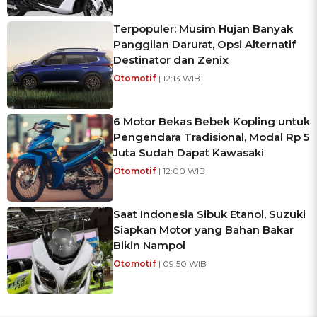
Terpopuler: Musim Hujan Banyak
Panggilan Darurat, Opsi Alternatif
Destinator dan Zenix
Otomotif
| 12:13 WIB
6 Motor Bekas Bebek Kopling untuk
Pengendara Tradisional, Modal Rp 5
Juta Sudah Dapat Kawasaki
Otomotif
| 12:00 WIB
Saat Indonesia Sibuk Etanol, Suzuki
Siapkan Motor yang Bahan Bakar
Bikin Nampol
Otomotif
| 09:50 WIB