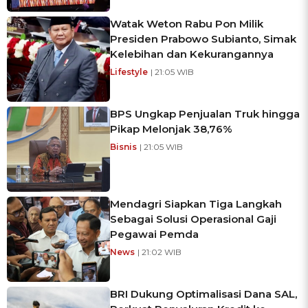
Watak Weton Rabu Pon Milik
Presiden Prabowo Subianto, Simak
Kelebihan dan Kekurangannya
Lifestyle
| 21:05 WIB
BPS Ungkap Penjualan Truk hingga
Pikap Melonjak 38,76%
Bisnis
| 21:05 WIB
Mendagri Siapkan Tiga Langkah
Sebagai Solusi Operasional Gaji
Pegawai Pemda
News
| 21:02 WIB
BRI Dukung Optimalisasi Dana SAL,