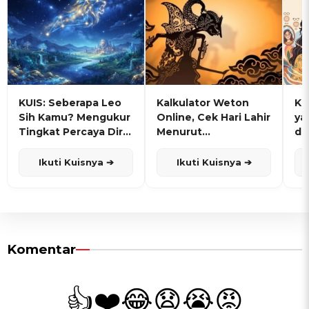
KUIS: Seberapa Leo
Kalkulator Weton
KU
Sih Kamu? Mengukur
Online, Cek Hari Lahir
ya
Tingkat Percaya Diri
Menurut
de
dan Karisma
Penanggalan Jawa
Ikuti Kuisnya ➔
Ikuti Kuisnya ➔
Komentar
👍
❤️
😂
😧
😭
😡