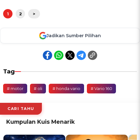
1
2
>
Jadikan Sumber Pilihan
Tag
# motor
# oli
# honda vario
# Vario 160
CARI TAHU
Kumpulan Kuis Menarik