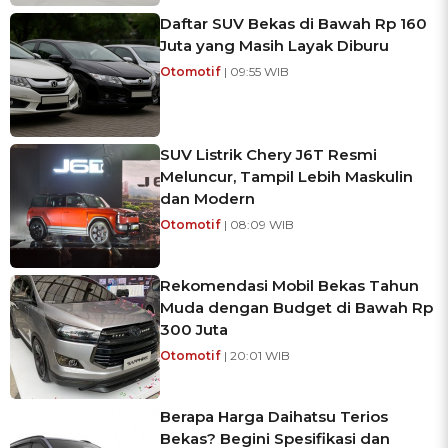
Daftar SUV Bekas di Bawah Rp 160
Juta yang Masih Layak Diburu
Otomotif
| 09:55 WIB
SUV Listrik Chery J6T Resmi
Meluncur, Tampil Lebih Maskulin
dan Modern
Otomotif
| 08:09 WIB
Rekomendasi Mobil Bekas Tahun
Muda dengan Budget di Bawah Rp
300 Juta
Otomotif
| 20:01 WIB
Berapa Harga Daihatsu Terios
Bekas? Begini Spesifikasi dan