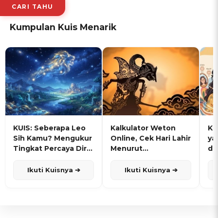
CARI TAHU
Kumpulan Kuis Menarik
KUIS: Seberapa Leo
Kalkulator Weton
KU
Sih Kamu? Mengukur
Online, Cek Hari Lahir
ya
Tingkat Percaya Diri
Menurut
de
dan Karisma
Penanggalan Jawa
Ikuti Kuisnya ➔
Ikuti Kuisnya ➔