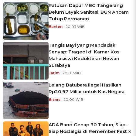
Ratusan Dapur MBG Tangerang
Belum Layak Sanitasi, BGN Ancam
Tutup Permanen
Banten
| 20:03 WIB
Tangis Bayi yang Mendadak
Senyap: Tragedi di Kamar Kos
Mahasiswi Kedokteran Hewan
Surabaya
Jatim
| 20:01 WIB
Lelang Batubara Ilegal Hasilkan
Rp20,97 Miliar untuk Kas Negara
Bisnis
| 20:00 WIB
ADA Band Genap 30 Tahun, Siap-
Siap Nostalgia di Remember Fest x