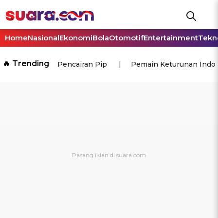
Home
Nasional
Ekonomi
Bola
Otomotif
Entertainment
Tekn
🔥 Trending
Pencairan Pip
Pemain Keturunan Indo