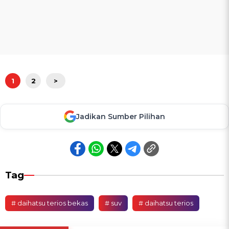
1
2
>
Jadikan Sumber Pilihan
Tag
# daihatsu terios bekas
# suv
# daihatsu terios