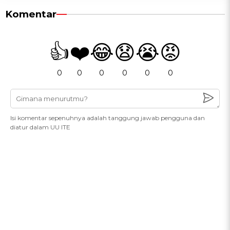
Komentar
👍
❤️
😂
😧
😭
😡
0
0
0
0
0
0
Isi komentar sepenuhnya adalah tanggung jawab pengguna dan
diatur dalam UU ITE