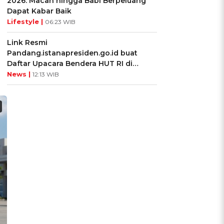
2026: Macan hingga Babi Berpeluang
Dapat Kabar Baik
Lifestyle |
06:23 WIB
Link Resmi
Pandang.istanapresiden.go.id buat
Daftar Upacara Bendera HUT RI di
Istana Negara
News |
12:13 WIB