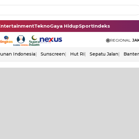
Entertainment
Tekno
Gaya Hidup
Sport
Indeks
REGIONAL:
JA
unan Indonesia
Sunscreen
Hut Ri
Sepatu Jalan
Bante