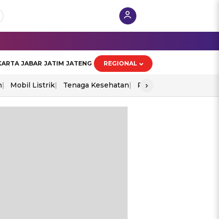
KARTA
JABAR
JATIM
JATENG
REGIONAL
›
n
Mobil Listrik
Tenaga Kesehatan
Perang As-Iran
Ekon