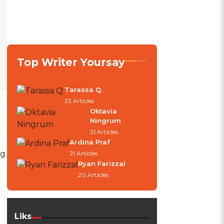
Top Writer Yoursay
Tarassa Q.
33 Articles
Oktavia
Ningrum
31 Articles
Ardina Praf
g.
21 Articles
Ryan Farizzal
20 Articles
Liks