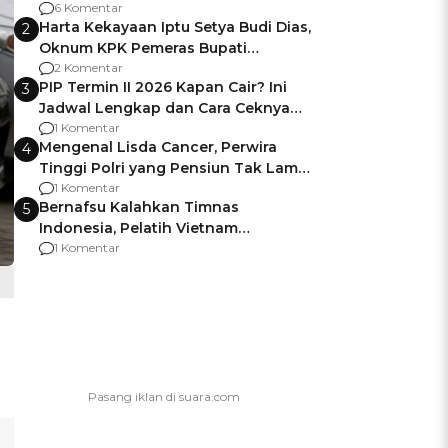
Gagalnya Negara Jamin Keamanan
6 Komentar
Harta Kekayaan Iptu Setya Budi Dias,
2
Oknum KPK Pemeras Bupati
Pemalang
2 Komentar
PIP Termin II 2026 Kapan Cair? Ini
3
Jadwal Lengkap dan Cara Ceknya
agar Dana Tidak Hangus!
1 Komentar
Mengenal Lisda Cancer, Perwira
4
Tinggi Polri yang Pensiun Tak Lama
Usai Jadi Brigjen
1 Komentar
Bernafsu Kalahkan Timnas
5
Indonesia, Pelatih Vietnam
Berencana Pakai Jimat di Pakansari
1 Komentar