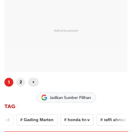
1
2
>
Jadikan Sumber Pilihan
TAG
mad
# Gading Marten
# honda hr-v
# raffi ahmad