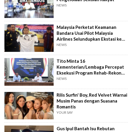
NEWS
Malaysia Perketat Keamanan
Bandara Usai Pilot Malaysia
Airlines Selundupkan Ekstasi ke
Jakarta
NEWS
Tito Minta 16
Kementerian/Lembaga Percepat
Eksekusi Program Rehab-Rekon
Pascabencana di Sumatera
NEWS
Rilis Surfin' Boy, Red Velvet Warnai
Musim Panas dengan Suasana
Romantis
YOUR SAY
Gus Ipul Bantah Isu Rebutan