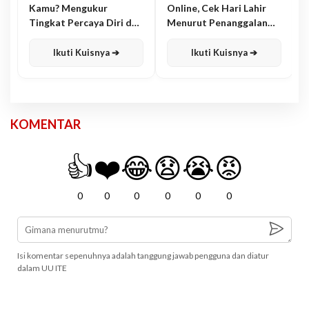
Kamu? Mengukur
Online, Cek Hari Lahir
Tingkat Percaya Diri dan
Menurut Penanggalan
Karisma
Jawa
Ikuti Kuisnya ➔
Ikuti Kuisnya ➔
KOMENTAR
👍
❤️
😂
😧
😭
😡
0
0
0
0
0
0
Isi komentar sepenuhnya adalah tanggung jawab pengguna dan diatur
dalam UU ITE