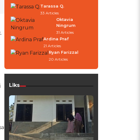
Tarassa Q.
33 Articles
Oktavia
Ningrum
.
31 Articles
Ardina Praf
21 Articles
Ryan Farizzal
20 Articles
Liks
i
sa