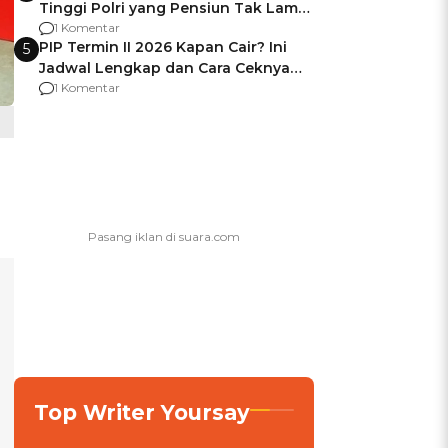
Tinggi Polri yang Pensiun Tak Lama
Usai Jadi Brigjen
1 Komentar
PIP Termin II 2026 Kapan Cair? Ini
5
Jadwal Lengkap dan Cara Ceknya
agar Dana Tidak Hangus!
1 Komentar
Top Writer Yoursay