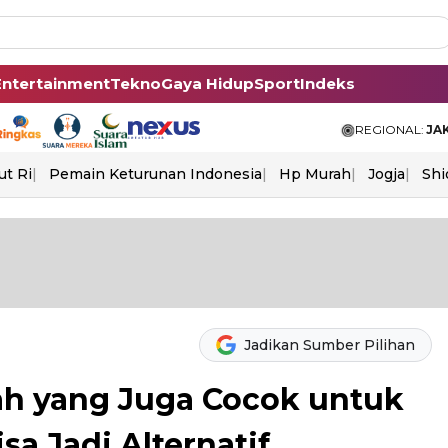
Entertainment
Tekno
Gaya Hidup
Sport
Indeks
REGIONAL:
JA
ut Ri
Pemain Keturunan Indonesia
Hp Murah
Jogja
Shi
Jadikan Sumber Pilihan
rah yang Juga Cocok untuk
sa Jadi Alternatif