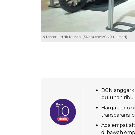
4 Motor Listrik Murah. [Suara.com/CNR ukirsari].
BGN anggarkan
puluhan ribu 
Harga per uni
transparansi
Ada empat alte
di bawah empa