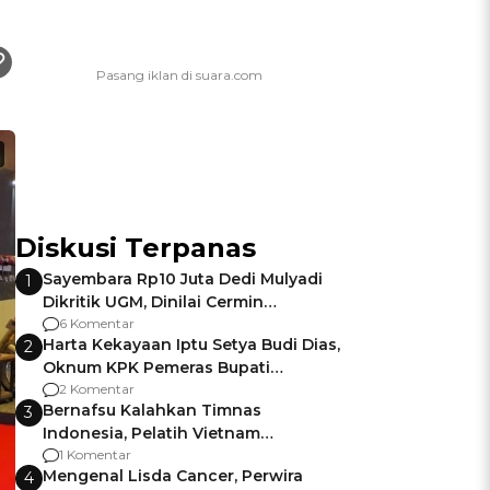
Diskusi Terpanas
Sayembara Rp10 Juta Dedi Mulyadi
1
Dikritik UGM, Dinilai Cermin
Gagalnya Negara Jamin Keamanan
6 Komentar
Harta Kekayaan Iptu Setya Budi Dias,
2
Oknum KPK Pemeras Bupati
Pemalang
2 Komentar
Bernafsu Kalahkan Timnas
3
Indonesia, Pelatih Vietnam
Berencana Pakai Jimat di Pakansari
1 Komentar
Mengenal Lisda Cancer, Perwira
4