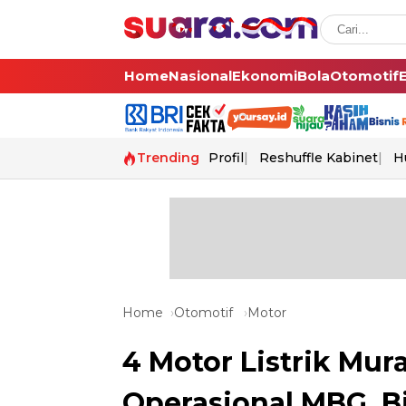
Home
Nasional
Ekonomi
Bola
Otomotif
Trending
Profil
Reshuffle Kabinet
H
Home
Otomotif
Motor
4 Motor Listrik Mu
Operasional MBG, Bi