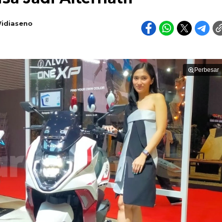
idiaseno
Perbesar