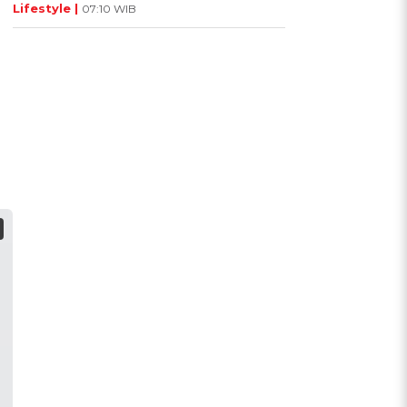
Lifestyle |
07:10 WIB