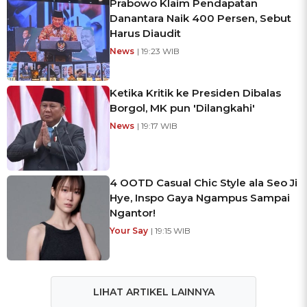
Prabowo Klaim Pendapatan
Danantara Naik 400 Persen, Sebut
Harus Diaudit
News
| 19:23 WIB
Ketika Kritik ke Presiden Dibalas
Borgol, MK pun 'Dilangkahi'
News
| 19:17 WIB
4 OOTD Casual Chic Style ala Seo Ji
Hye, Inspo Gaya Ngampus Sampai
Ngantor!
Your Say
| 19:15 WIB
LIHAT ARTIKEL LAINNYA