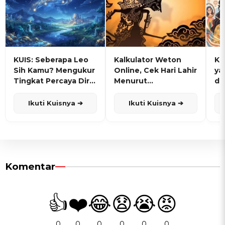
KUIS: Seberapa Leo
Kalkulator Weton
KU
Sih Kamu? Mengukur
Online, Cek Hari Lahir
ya
Tingkat Percaya Diri
Menurut
de
dan Karisma
Penanggalan Jawa
Ikuti Kuisnya ➔
Ikuti Kuisnya ➔
Komentar
👍
❤️
😂
😧
😭
😡
0
0
0
0
0
0