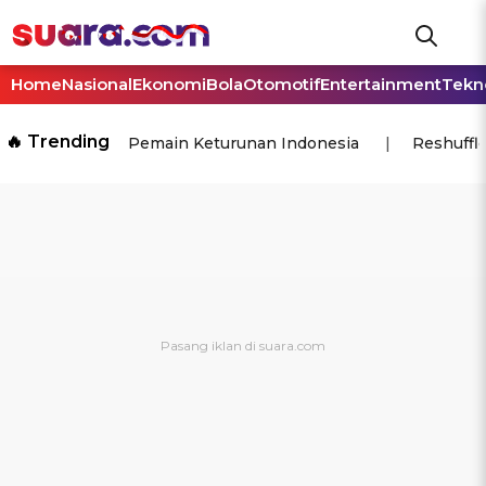
Home
Nasional
Ekonomi
Bola
Otomotif
Entertainment
Tekn
🔥 Trending
Pemain Keturunan Indonesia
Reshuffl