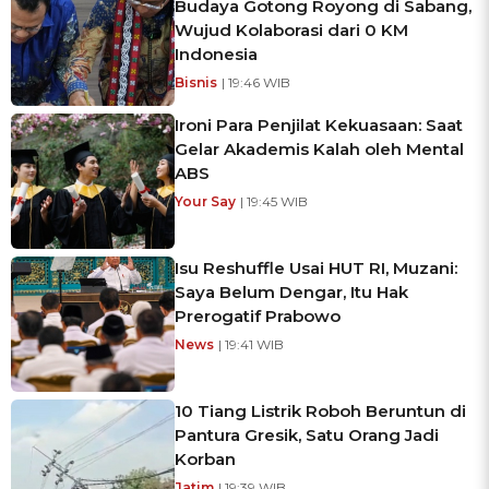
Budaya Gotong Royong di Sabang,
Wujud Kolaborasi dari 0 KM
Indonesia
Bisnis
| 19:46 WIB
Ironi Para Penjilat Kekuasaan: Saat
Gelar Akademis Kalah oleh Mental
ABS
Your Say
| 19:45 WIB
Isu Reshuffle Usai HUT RI, Muzani:
Saya Belum Dengar, Itu Hak
Prerogatif Prabowo
News
| 19:41 WIB
10 Tiang Listrik Roboh Beruntun di
Pantura Gresik, Satu Orang Jadi
Korban
Jatim
| 19:39 WIB