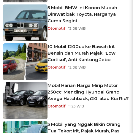
5 Mobil BMW Ini Konon Mudah
Dirawat bak Toyota, Harganya
Cuma Segini
Otomotif
| 13:08 WIB
10 Mobil 1200cc ke Bawah Irit
Bensin dan Murah Pajak: 'Low
Cortisol', Anti Kantong Jebol
Otomotif
| 12:08 WIB
Mobil Harian Harga Mirip Motor
250cc: Mending Hyundai Grand
Avega Hatchback, i20, atau Kia Rio?
Otomotif
| 11:23 WIB
5 Mobil yang Nggak Bikin Orang
Tua Tekor: Irit, Pajak Murah, Pas