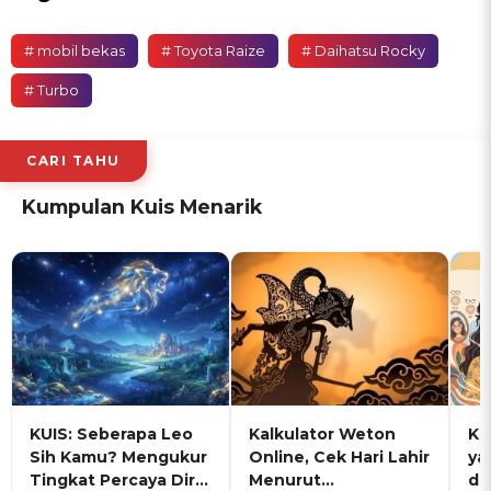
# mobil bekas
# Toyota Raize
# Daihatsu Rocky
# Turbo
CARI TAHU
Kumpulan Kuis Menarik
KUIS: Seberapa Leo
Kalkulator Weton
KU
Sih Kamu? Mengukur
Online, Cek Hari Lahir
ya
Tingkat Percaya Diri
Menurut
de