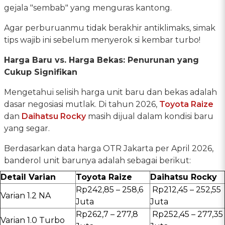
gejala "sembab" yang menguras kantong.
Agar perburuanmu tidak berakhir antiklimaks, simak
tips wajib ini sebelum menyerok si kembar turbo!
Harga Baru vs. Harga Bekas: Penurunan yang
Cukup Signifikan
Mengetahui selisih harga unit baru dan bekas adalah
dasar negosiasi mutlak. Di tahun 2026,
Toyota Raize
dan
Daihatsu Rocky
masih dijual dalam kondisi baru
yang segar.
Berdasarkan data harga OTR Jakarta per April 2026,
banderol unit barunya adalah sebagai berikut:
Detail Varian
Toyota Raize
Daihatsu Rocky
Rp242,85 – 258,6
Rp212,45 – 252,55
Varian 1.2 NA
Juta
Juta
Rp262,7 – 277,8
Rp252,45 – 277,35
Varian 1.0 Turbo