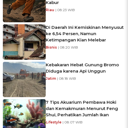
Kabur
Riau
| 08:23 WIB
Di Daerah Ini Kemiskinan Menyusut
ke 6,54 Persen, Namun
Ketimpangan Kian Melebar
Bisnis
| 08:20 WIB
Kebakaran Hebat Gunung Bromo
Diduga karena Api Unggun
Jatim
| 08:18 WIB
7 Tips Akuarium Pembawa Hoki
dan Kemakmuran Menurut Feng
Shui, Perhatikan Jumlah Ikan
Lifestyle
| 08:07 WIB