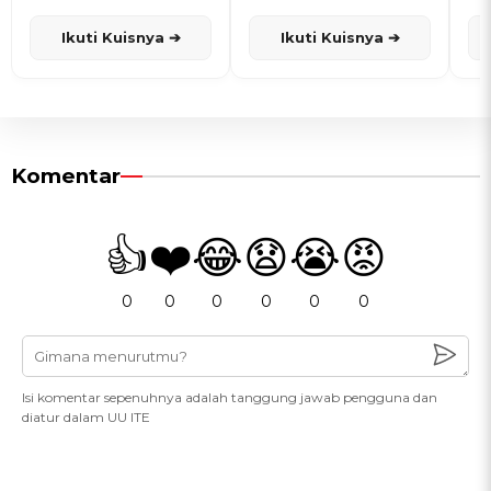
dan Karisma
Penanggalan Jawa
Ikuti Kuisnya ➔
Ikuti Kuisnya ➔
Komentar
👍
❤️
😂
😧
😭
😡
0
0
0
0
0
0
Isi komentar sepenuhnya adalah tanggung jawab pengguna dan
diatur dalam UU ITE