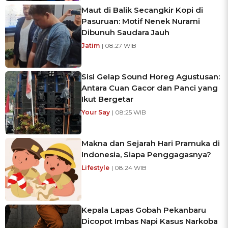
Maut di Balik Secangkir Kopi di
Pasuruan: Motif Nenek Nurami
Dibunuh Saudara Jauh
Jatim
| 08:27 WIB
Sisi Gelap Sound Horeg Agustusan:
Antara Cuan Gacor dan Panci yang
Ikut Bergetar
Your Say
| 08:25 WIB
Makna dan Sejarah Hari Pramuka di
Indonesia, Siapa Penggagasnya?
Lifestyle
| 08:24 WIB
Kepala Lapas Gobah Pekanbaru
Dicopot Imbas Napi Kasus Narkoba