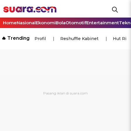
Home
Nasional
Ekonomi
Bola
Otomotif
Entertainment
Tekn
🔥 Trending
Profil
Reshuffle Kabinet
Hut Ri