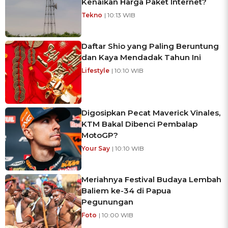
Kenaikan Harga Paket Internet?
Tekno
| 10:13 WIB
Daftar Shio yang Paling Beruntung
dan Kaya Mendadak Tahun Ini
Lifestyle
| 10:10 WIB
Digosipkan Pecat Maverick Vinales,
KTM Bakal Dibenci Pembalap
MotoGP?
Your Say
| 10:10 WIB
Meriahnya Festival Budaya Lembah
Baliem ke-34 di Papua
Pegunungan
Foto
| 10:00 WIB