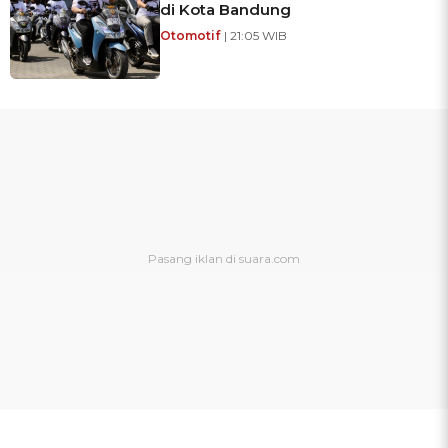
di Kota Bandung
Otomotif
| 21:05 WIB