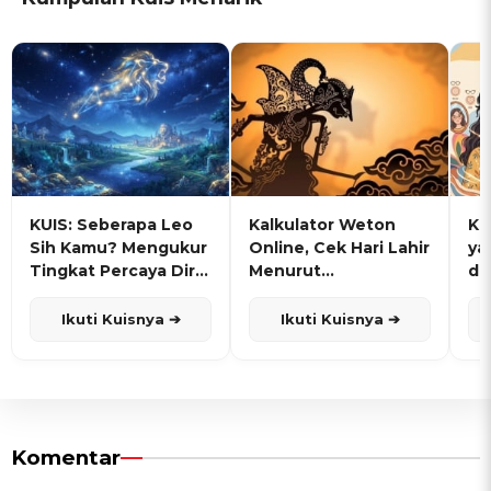
KUIS: Seberapa Leo
Kalkulator Weton
KU
Sih Kamu? Mengukur
Online, Cek Hari Lahir
ya
Tingkat Percaya Diri
Menurut
de
dan Karisma
Penanggalan Jawa
Ikuti Kuisnya ➔
Ikuti Kuisnya ➔
Komentar