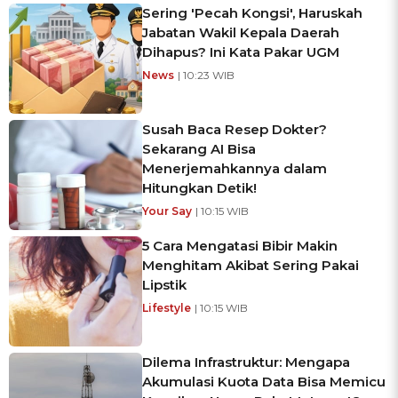
Sering 'Pecah Kongsi', Haruskah
Jabatan Wakil Kepala Daerah
Dihapus? Ini Kata Pakar UGM
News
| 10:23 WIB
Susah Baca Resep Dokter?
Sekarang AI Bisa
Menerjemahkannya dalam
Hitungkan Detik!
Your Say
| 10:15 WIB
5 Cara Mengatasi Bibir Makin
Menghitam Akibat Sering Pakai
Lipstik
Lifestyle
| 10:15 WIB
Dilema Infrastruktur: Mengapa
Akumulasi Kuota Data Bisa Memicu