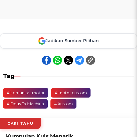
Jadikan Sumber Pilihan
Tag
# komunitas motor
# motor custom
# Deus Ex Machina
# kustom
CARI TAHU
Kumpulan Kuis Menarik