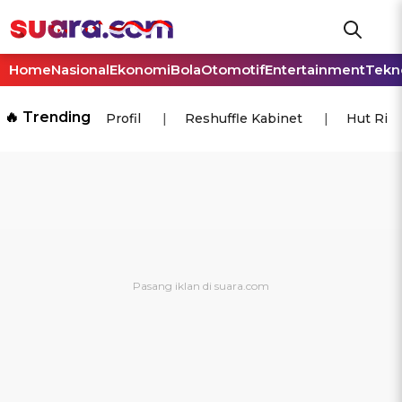
Home
Nasional
Ekonomi
Bola
Otomotif
Entertainment
Tekn
🔥 Trending
Profil
Reshuffle Kabinet
Hut Ri