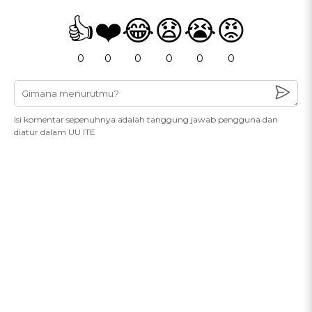
👍
❤️
😂
😧
😭
😡
0
0
0
0
0
0
Isi komentar sepenuhnya adalah tanggung jawab pengguna dan
diatur dalam UU ITE