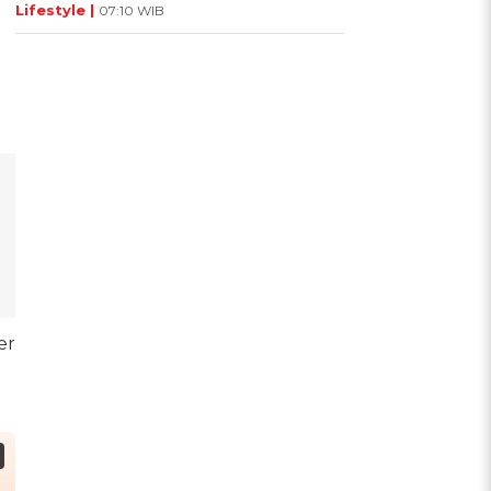
Lifestyle |
07:10 WIB
er