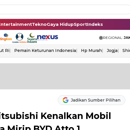
Entertainment
Tekno
Gaya Hidup
Sport
Indeks
REGIONAL:
JA
ut Ri
Pemain Keturunan Indonesia
Hp Murah
Jogja
Shi
Jadikan Sumber Pilihan
itsubishi Kenalkan Mobil
a Mirip BYD Atto 1