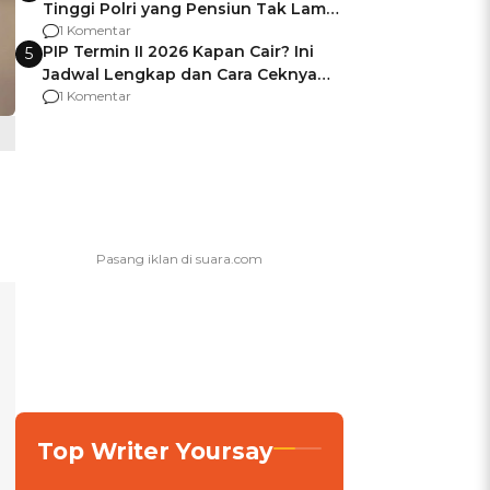
Tinggi Polri yang Pensiun Tak Lama
Usai Jadi Brigjen
1 Komentar
PIP Termin II 2026 Kapan Cair? Ini
5
Jadwal Lengkap dan Cara Ceknya
agar Dana Tidak Hangus!
1 Komentar
Top Writer Yoursay