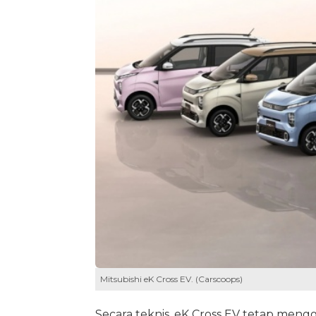
Mitsubishi eK Cross EV. (Carscoops)
Secara teknis, eK Cross EV tetap mengg