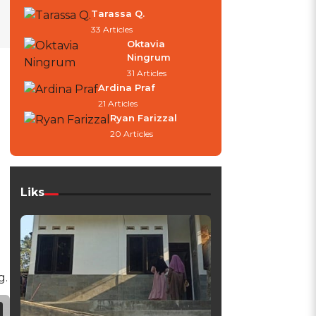
Tarassa Q.
33 Articles
Oktavia
Ningrum
31 Articles
Ardina Praf
21 Articles
Ryan Farizzal
20 Articles
Liks
g.