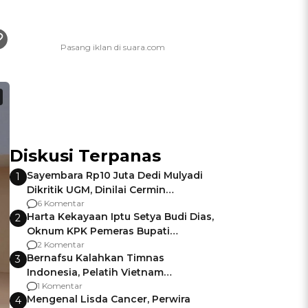
Diskusi Terpanas
Sayembara Rp10 Juta Dedi Mulyadi
1
Dikritik UGM, Dinilai Cermin
Gagalnya Negara Jamin Keamanan
6 Komentar
Harta Kekayaan Iptu Setya Budi Dias,
2
Oknum KPK Pemeras Bupati
Pemalang
2 Komentar
Bernafsu Kalahkan Timnas
3
Indonesia, Pelatih Vietnam
Berencana Pakai Jimat di Pakansari
1 Komentar
Mengenal Lisda Cancer, Perwira
4