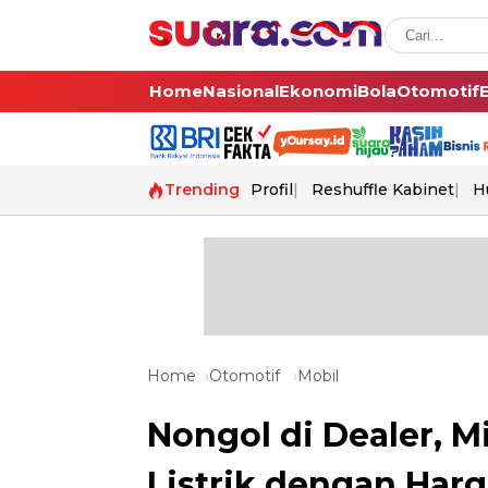
Home
Nasional
Ekonomi
Bola
Otomotif
Trending
Profil
Reshuffle Kabinet
H
Home
Otomotif
Mobil
Nongol di Dealer, M
Listrik dengan Harg