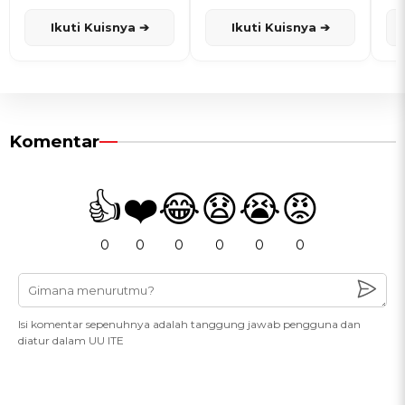
dan Karisma
Penanggalan Jawa
Ikuti Kuisnya ➔
Ikuti Kuisnya ➔
Komentar
👍
❤️
😂
😧
😭
😡
0
0
0
0
0
0
Isi komentar sepenuhnya adalah tanggung jawab pengguna dan
diatur dalam UU ITE