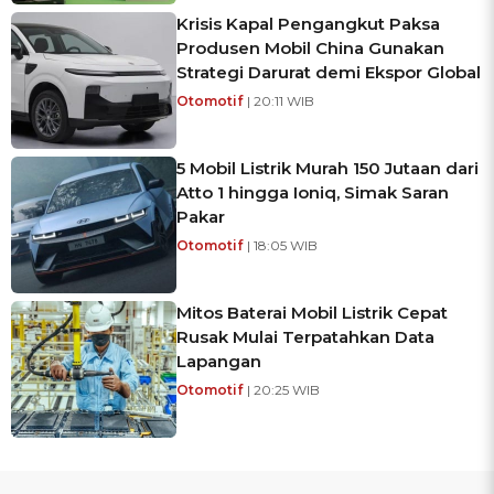
Krisis Kapal Pengangkut Paksa
Produsen Mobil China Gunakan
Strategi Darurat demi Ekspor Global
Otomotif
| 20:11 WIB
5 Mobil Listrik Murah 150 Jutaan dari
Atto 1 hingga Ioniq, Simak Saran
Pakar
Otomotif
| 18:05 WIB
Mitos Baterai Mobil Listrik Cepat
Rusak Mulai Terpatahkan Data
Lapangan
Otomotif
| 20:25 WIB