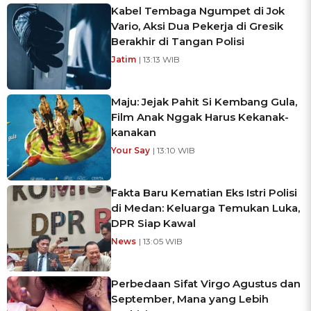
Kabel Tembaga Ngumpet di Jok
Vario, Aksi Dua Pekerja di Gresik
Berakhir di Tangan Polisi
Jatim
| 13:13 WIB
Maju: Jejak Pahit Si Kembang Gula,
Film Anak Nggak Harus Kekanak-
kanakan
Your Say
| 13:10 WIB
Fakta Baru Kematian Eks Istri Polisi
di Medan: Keluarga Temukan Luka,
DPR Siap Kawal
News
| 13:05 WIB
Perbedaan Sifat Virgo Agustus dan
September, Mana yang Lebih