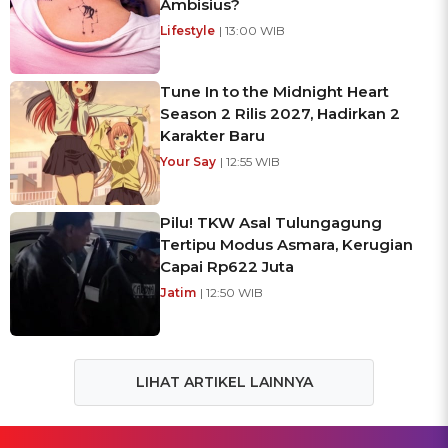
Ambisius?
Lifestyle
| 13:00 WIB
Tune In to the Midnight Heart
Season 2 Rilis 2027, Hadirkan 2
Karakter Baru
Your Say
| 12:55 WIB
Pilu! TKW Asal Tulungagung
Tertipu Modus Asmara, Kerugian
Capai Rp622 Juta
Jatim
| 12:50 WIB
LIHAT ARTIKEL LAINNYA