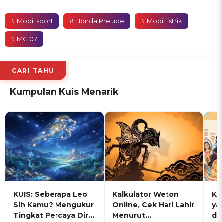
# Mobil sport
# Honda Prelude
# Mobil listrik
# MG 07
CARI TAHU
Kumpulan Kuis Menarik
KUIS: Seberapa Leo
Kalkulator Weton
KU
Sih Kamu? Mengukur
Online, Cek Hari Lahir
ya
Tingkat Percaya Diri
Menurut
de