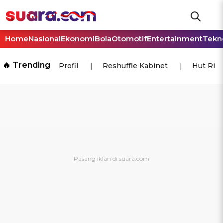
Home
Nasional
Ekonomi
Bola
Otomotif
Entertainment
Tekn
🔥 Trending
Profil
Reshuffle Kabinet
Hut Ri