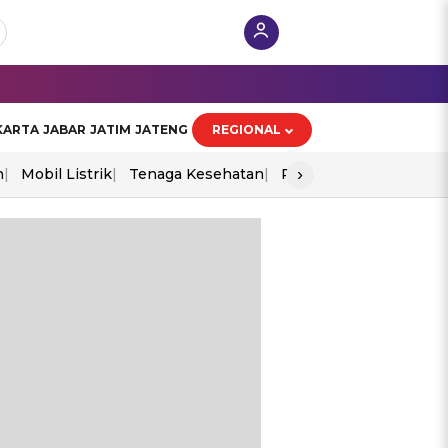
KARTA
JABAR
JATIM
JATENG
REGIONAL
›
n
Mobil Listrik
Tenaga Kesehatan
Perang As-Iran
Ekon