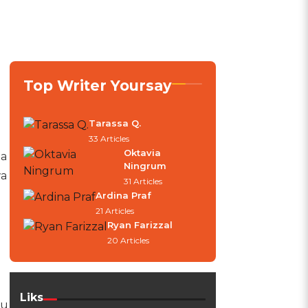
n
Top Writer Yoursay
Tarassa Q.
33 Articles
Oktavia
ga
Ningrum
wa
31 Articles
Ardina Praf
21 Articles
Ryan Farizzal
20 Articles
Liks
au