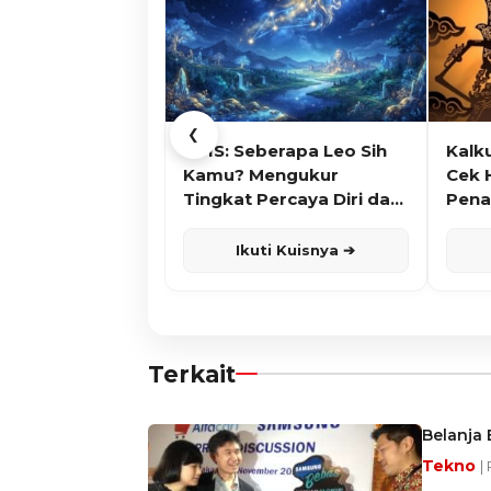
❮
KUIS: Seberapa Leo Sih
Kalk
Kamu? Mengukur
Cek 
Tingkat Percaya Diri dan
Pena
Karisma
Ikuti Kuisnya ➔
Terkait
Belanja 
Tekno
|