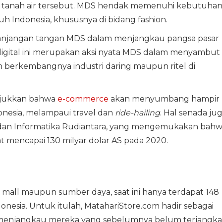
maan tanah air tersebut. MDS hendak memenuhi kebutuha
h Indonesia, khususnya di bidang fashion.
panjangan tangan MDS dalam menjangkau pangsa pasar
i digital ini merupakan aksi nyata MDS dalam menyambut
 berkembangnya industri daring maupun ritel di
njukkan bahwa
e-commerce
akan menyumbang hampir
onesia, melampaui travel dan
ride-hailing
. Hal senada ju
 dan Informatika Rudiantara, yang mengemukakan bah
t mencapai 130 milyar dolar AS pada 2020.
 mall maupun sumber daya, saat ini hanya terdapat 148
onesia. Untuk itulah, MatahariStore.com hadir sebagai
menjangkau mereka yang sebelumnya belum terjangk