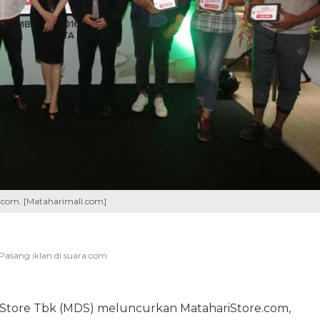
.com. [Mataharimall.com]
Store Tbk (MDS) meluncurkan MatahariStore.com,