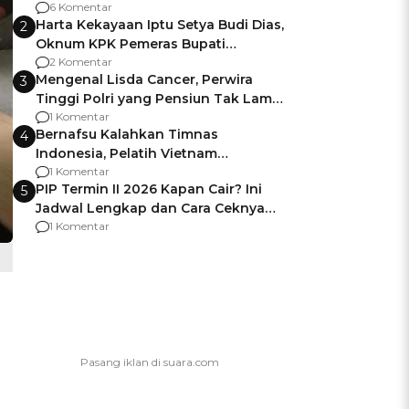
Gagalnya Negara Jamin Keamanan
6 Komentar
Harta Kekayaan Iptu Setya Budi Dias,
2
Oknum KPK Pemeras Bupati
Pemalang
2 Komentar
Mengenal Lisda Cancer, Perwira
3
Tinggi Polri yang Pensiun Tak Lama
Usai Jadi Brigjen
1 Komentar
Bernafsu Kalahkan Timnas
4
Indonesia, Pelatih Vietnam
Berencana Pakai Jimat di Pakansari
1 Komentar
PIP Termin II 2026 Kapan Cair? Ini
5
Jadwal Lengkap dan Cara Ceknya
agar Dana Tidak Hangus!
1 Komentar