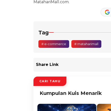
MatahariMall.com.
Tag
# e-commerce
# mataharimall
Share Link
CARI TAHU
Kumpulan Kuis Menarik