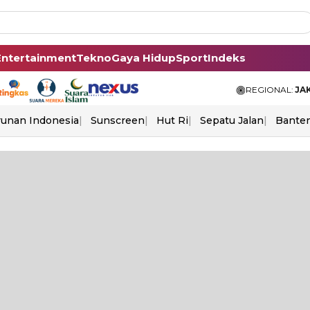
Entertainment
Tekno
Gaya Hidup
Sport
Indeks
REGIONAL:
JA
unan Indonesia
Sunscreen
Hut Ri
Sepatu Jalan
Bante