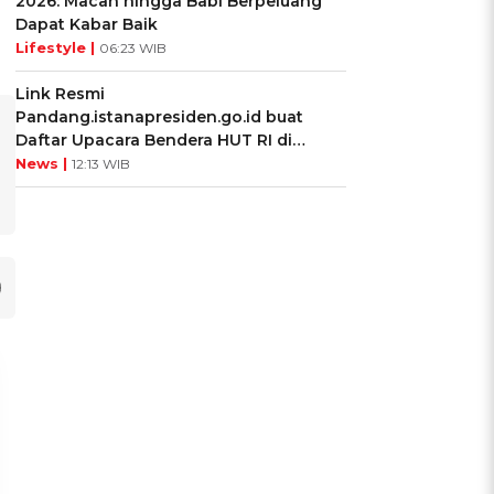
2026: Macan hingga Babi Berpeluang
Dapat Kabar Baik
Lifestyle |
06:23 WIB
Link Resmi
Pandang.istanapresiden.go.id buat
Daftar Upacara Bendera HUT RI di
Istana Negara
News |
12:13 WIB