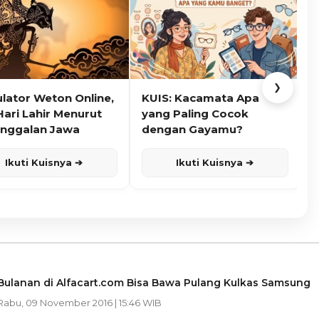
❯
ulator Weton Online,
KUIS: Kacamata Apa
K
Hari Lahir Menurut
yang Paling Cocok
nggalan Jawa
dengan Gayamu?
Ikuti Kuisnya ➔
Ikuti Kuisnya ➔
Bulanan di Alfacart.com Bisa Bawa Pulang Kulkas Samsung
 Rabu, 09 November 2016 | 15:46 WIB