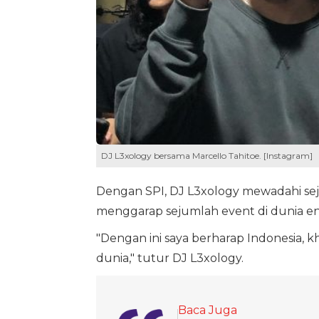
DJ L3xology bersama Marcello Tahitoe. [Instagram]
Dengan SPI, DJ L3xology mewadahi seju
menggarap sejumlah event di dunia en
"Dengan ini saya berharap Indonesia, k
dunia," tutur DJ L3xology.
Baca Juga