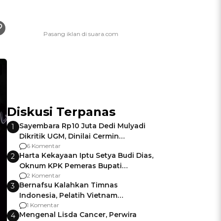
Diskusi Terpanas
Sayembara Rp10 Juta Dedi Mulyadi
1
Dikritik UGM, Dinilai Cermin
Gagalnya Negara Jamin Keamanan
6 Komentar
Harta Kekayaan Iptu Setya Budi Dias,
2
Oknum KPK Pemeras Bupati
Pemalang
2 Komentar
Bernafsu Kalahkan Timnas
3
Indonesia, Pelatih Vietnam
Berencana Pakai Jimat di Pakansari
1 Komentar
Mengenal Lisda Cancer, Perwira
4