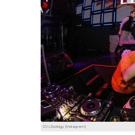
DJ L3xology [Instagram]