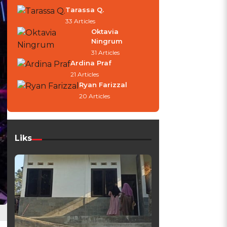
Tarassa Q.
33 Articles
Oktavia
Ningrum
31 Articles
Ardina Praf
21 Articles
Ryan Farizzal
20 Articles
Liks