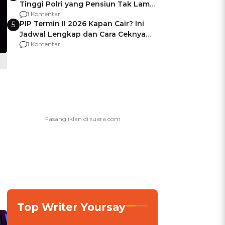
Tinggi Polri yang Pensiun Tak Lama
Usai Jadi Brigjen
1 Komentar
PIP Termin II 2026 Kapan Cair? Ini
5
Jadwal Lengkap dan Cara Ceknya
agar Dana Tidak Hangus!
1 Komentar
Top Writer Yoursay