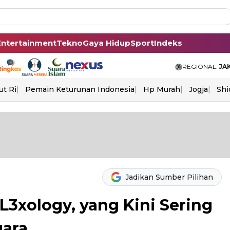
Entertainment
Tekno
Gaya Hidup
Sport
Indeks
REGIONAL:
JA
ut Ri
Pemain Keturunan Indonesia
Hp Murah
Jogja
Shi
Jadikan Sumber Pilihan
L3xology, yang Kini Sering
gara