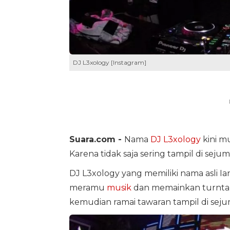
DJ L3xology [Instagram]
Suara.com -
Nama
DJ L3xology
kini mu
Karena tidak saja sering tampil di seju
DJ L3xology yang memiliki nama asli I
meramu
musik
dan memainkan turntabl
kemudian ramai tawaran tampil di seju