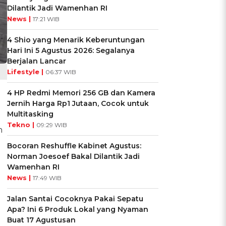
Dilantik Jadi Wamenhan RI
News |
17:21 WIB
4 Shio yang Menarik Keberuntungan
Hari Ini 5 Agustus 2026: Segalanya
Berjalan Lancar
Lifestyle |
06:37 WIB
4 HP Redmi Memori 256 GB dan Kamera
Jernih Harga Rp1 Jutaan, Cocok untuk
Multitasking
Tekno |
09:29 WIB
n
Bocoran Reshuffle Kabinet Agustus:
Norman Joesoef Bakal Dilantik Jadi
Wamenhan RI
News |
17:49 WIB
Jalan Santai Cocoknya Pakai Sepatu
Apa? Ini 6 Produk Lokal yang Nyaman
Buat 17 Agustusan