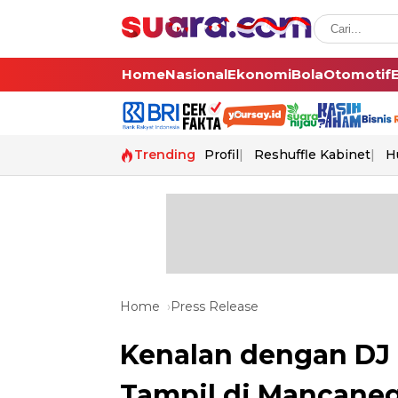
Home
Nasional
Ekonomi
Bola
Otomotif
Trending
Profil
Reshuffle Kabinet
H
Home
Press Release
Kenalan dengan DJ 
Tampil di Mancane