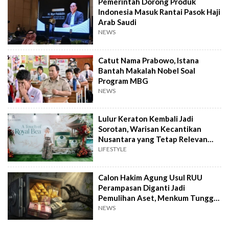
Pemerintah Dorong Produk
Indonesia Masuk Rantai Pasok Haji
Arab Saudi
NEWS
Catut Nama Prabowo, Istana
Bantah Makalah Nobel Soal
Program MBG
NEWS
Lulur Keraton Kembali Jadi
Sorotan, Warisan Kecantikan
Nusantara yang Tetap Relevan
hingga Kini
LIFESTYLE
Calon Hakim Agung Usul RUU
Perampasan Diganti Jadi
Pemulihan Aset, Menkum Tunggu
Langkah DPR
NEWS