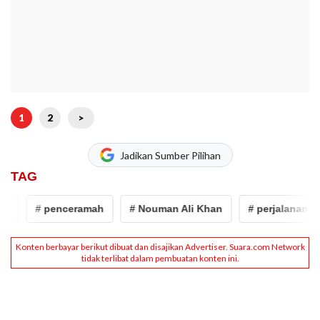
1
2
>
Jadikan Sumber Pilihan
TAG
# penceramah
# Nouman Ali Khan
# perjalanan spiri