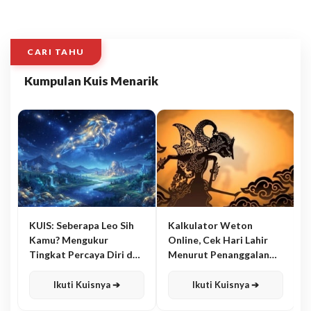
CARI TAHU
Kumpulan Kuis Menarik
KUIS: Seberapa Leo Sih
Kalkulator Weton
Kamu? Mengukur
Online, Cek Hari Lahir
Tingkat Percaya Diri dan
Menurut Penanggalan
Karisma
Jawa
Ikuti Kuisnya ➔
Ikuti Kuisnya ➔