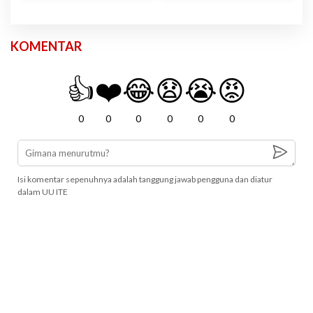
KOMENTAR
👍
❤️
😂
😧
😭
😡
0
0
0
0
0
0
Isi komentar sepenuhnya adalah tanggung jawab pengguna dan diatur
dalam UU ITE