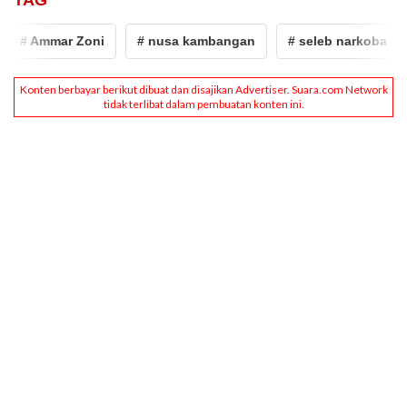
TAG
# Ammar Zoni
# nusa kambangan
# seleb narkoba