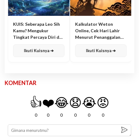
KUIS: Seberapa Leo Sih
Kalkulator Weton
Kamu? Mengukur
Online, Cek Hari Lahir
Tingkat Percaya Diri dan
Menurut Penanggalan
Karisma
Jawa
Ikuti Kuisnya ➔
Ikuti Kuisnya ➔
KOMENTAR
👍
❤️
😂
😧
😭
😡
0
0
0
0
0
0