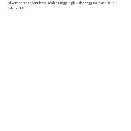
Isi komentar sepenuhnya adalah tanggung jawab pengguna dan diatur
dalam UU ITE