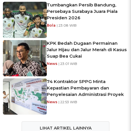
Tumbangkan Persib Bandung,
Persebaya Surabaya Juara Piala
Presiden 2026
Bola
| 23:08 WIB
KPK Bedah Dugaan Permainan
Jalur Hijau dan Jalur Merah di Kasus
Suap Bea Cukai
News
| 23:01 WIB
74 Kontraktor SPPG Minta
Kepastian Pembayaran dan
Penyelesaian Administrasi Proyek
News
| 22:53 WIB
LIHAT ARTIKEL LAINNYA