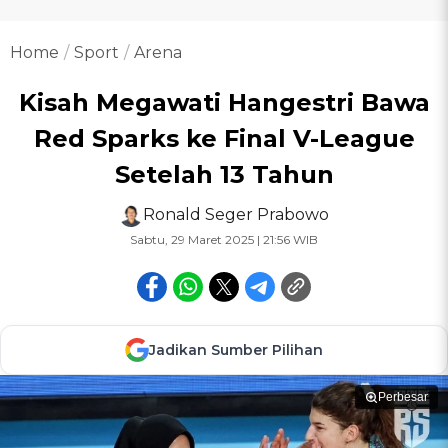
Home
Sport
Arena
Kisah Megawati Hangestri Bawa
Red Sparks ke Final V-League
Setelah 13 Tahun
Ronald Seger Prabowo
Sabtu, 29 Maret 2025 | 21:56 WIB
Jadikan Sumber Pilihan
Perbesar