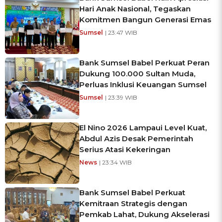
Hari Anak Nasional, Tegaskan
Komitmen Bangun Generasi Emas
Sumsel
| 23:47 WIB
Bank Sumsel Babel Perkuat Peran
Dukung 100.000 Sultan Muda,
Perluas Inklusi Keuangan Sumsel
Sumsel
| 23:39 WIB
El Nino 2026 Lampaui Level Kuat,
Abdul Azis Desak Pemerintah
Serius Atasi Kekeringan
News
| 23:34 WIB
Bank Sumsel Babel Perkuat
Kemitraan Strategis dengan
Pemkab Lahat, Dukung Akselerasi