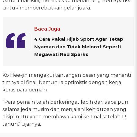
partai final. Kini, mereka siap menantang Red Sparks
untuk memperebutkan gelar juara.
Baca Juga
4 Cara Pakai Hijab Sport Agar Tetap
Nyaman dan Tidak Melorot Seperti
Megawati Red Sparks
Ko Hee-jin mengakui tantangan besar yang menanti
timnya di final. Namun, ia optimistis dengan kerja
keras para pemain.
"Para pemain telah berkeringat lebih dari siapa pun
selama jeda musim dan menjalani kehidupan yang
disiplin. Itu yang membawa kami ke final setelah 13
tahun," ujarnya.