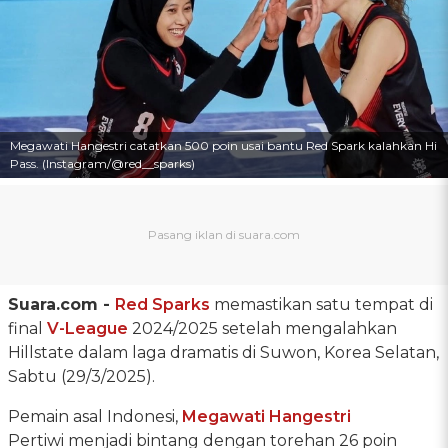
Megawati Hangestri catatkan 500 poin usai bantu Red Spark kalahkan Hi
Pass. (Instagram/@red__sparks)
Suara.com -
Red Sparks
memastikan satu tempat di
final
V-League
2024/2025 setelah mengalahkan
Hillstate dalam laga dramatis di Suwon, Korea Selatan,
Sabtu (29/3/2025).
Pemain asal Indonesi,
Megawati Hangestri
Pertiwi menjadi bintang dengan torehan 26 poin