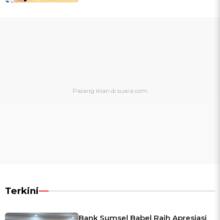
Terkini
Bank Sumsel Babel Raih Apresiasi