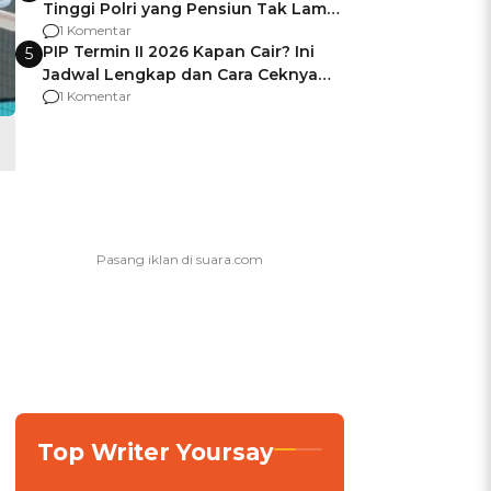
Tinggi Polri yang Pensiun Tak Lama
Usai Jadi Brigjen
1 Komentar
PIP Termin II 2026 Kapan Cair? Ini
5
Jadwal Lengkap dan Cara Ceknya
agar Dana Tidak Hangus!
1 Komentar
Top Writer Yoursay