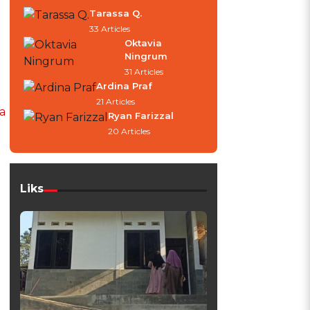
Tarassa Q.
33 Articles
Oktavia
Ningrum
31 Articles
Ardina Praf
21 Articles
a
Ryan Farizzal
20 Articles
Liks