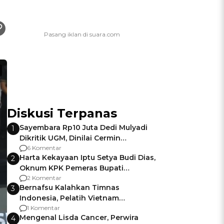
Diskusi Terpanas
Sayembara Rp10 Juta Dedi Mulyadi
1
Dikritik UGM, Dinilai Cermin
Gagalnya Negara Jamin Keamanan
6 Komentar
Harta Kekayaan Iptu Setya Budi Dias,
2
Oknum KPK Pemeras Bupati
Pemalang
2 Komentar
Bernafsu Kalahkan Timnas
3
Indonesia, Pelatih Vietnam
Berencana Pakai Jimat di Pakansari
1 Komentar
Mengenal Lisda Cancer, Perwira
4