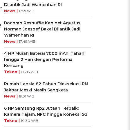
Dilantik Jadi Wamenhan RI
an
News |
17:21 WIB
Bocoran Reshuffle Kabinet Agustus:
n
Norman Joesoef Bakal Dilantik Jadi
Wamenhan RI
News |
17:49 WIB
4 HP Murah Baterai 7000 mAh, Tahan
hingga 2 Hari dengan Performa
Kencang
Tekno |
08:13 WIB
Rumah Lansia 82 Tahun Dieksekusi PN
Jakbar Meski Masih Sengketa
News |
19:31 WIB
6 HP Samsung Rp2 Jutaan Terbaik:
Kamera Tajam, NFC hingga Koneksi 5G
Tekno |
10:30 WIB