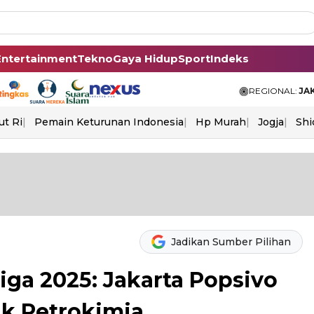
Entertainment
Tekno
Gaya Hidup
Sport
Indeks
REGIONAL:
JA
ut Ri
Pemain Keturunan Indonesia
Hp Murah
Jogja
Shi
Jadikan Sumber Pilihan
liga 2025: Jakarta Popsivo
k Petrokimia