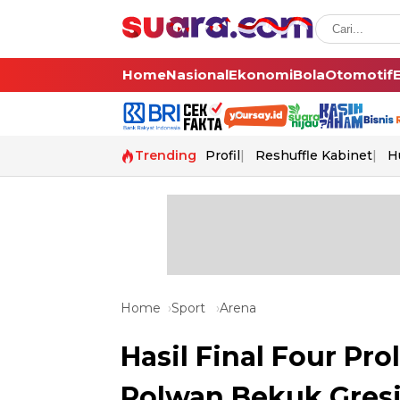
Home
Nasional
Ekonomi
Bola
Otomotif
Trending
Profil
Reshuffle Kabinet
H
Home
Sport
Arena
Hasil Final Four Pro
Polwan Bekuk Gresi