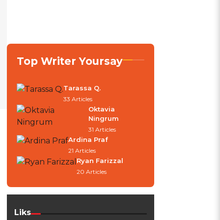
Top Writer Yoursay
Tarassa Q.
33 Articles
Oktavia
Ningrum
31 Articles
Ardina Praf
21 Articles
Ryan Farizzal
20 Articles
Liks