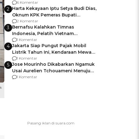
Gagalnya Negara Jamin Keamanan
6 Komentar
Harta Kekayaan Iptu Setya Budi Dias,
2
Oknum KPK Pemeras Bupati
Pemalang
2 Komentar
Bernafsu Kalahkan Timnas
3
Indonesia, Pelatih Vietnam
Berencana Pakai Jimat di Pakansari
1 Komentar
Jakarta Siap Pungut Pajak Mobil
4
Listrik Tahun Ini, Kendaraan Mewah
Kena hingga 75% PKB
1 Komentar
Jose Mourinho Dikabarkan Ngamuk
5
Usai Aurelien Tchouameni Menuju
Manchester United
1 Komentar
k