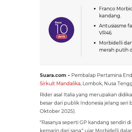
Franco Morbid
kandang.
Antusiasme f
VR46.
Morbidelli da
merah putih d
Suara.com -
Pembalap Pertamina En
Sirkuit Mandalika
, Lombok, Nusa Tengg
Rider asal Italia yang merupakan didik
besar dari publik Indonesia jelang seri
Oktober 2025).
"Rasanya seperti GP kandang sendiri di 
kemarin dari sana," ujar Morbidelli dala