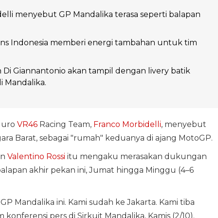
elli menyebut GP Mandalika terasa seperti balapan
ans Indonesia memberi energi tambahan untuk tim
n Di Giannantonio akan tampil dengan livery batik
i Mandalika.
duro
VR46
Racing Team,
Franco Morbidelli
, menyebut
ara Barat, sebagai "rumah" keduanya di ajang MotoGP.
an
Valentino Rossi
itu mengaku merasakan dukungan
 balapan akhir pekan ini, Jumat hingga Minggu (4–6
GP Mandalika ini. Kami sudah ke Jakarta. Kami tiba
m konferensi pers di Sirkuit Mandalika, Kamis (2/10).