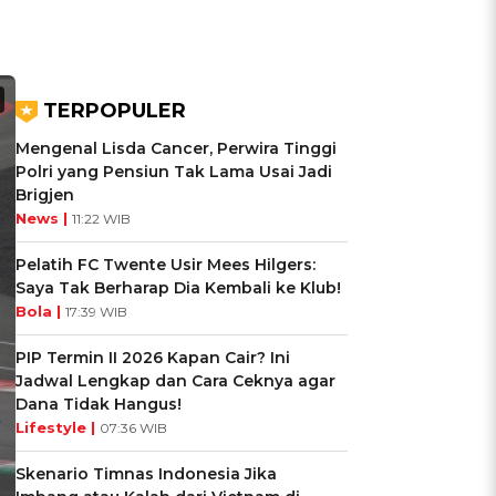
TERPOPULER
Mengenal Lisda Cancer, Perwira Tinggi
Polri yang Pensiun Tak Lama Usai Jadi
Brigjen
News |
11:22 WIB
Pelatih FC Twente Usir Mees Hilgers:
Saya Tak Berharap Dia Kembali ke Klub!
Bola |
17:39 WIB
PIP Termin II 2026 Kapan Cair? Ini
Jadwal Lengkap dan Cara Ceknya agar
Dana Tidak Hangus!
Lifestyle |
07:36 WIB
Skenario Timnas Indonesia Jika