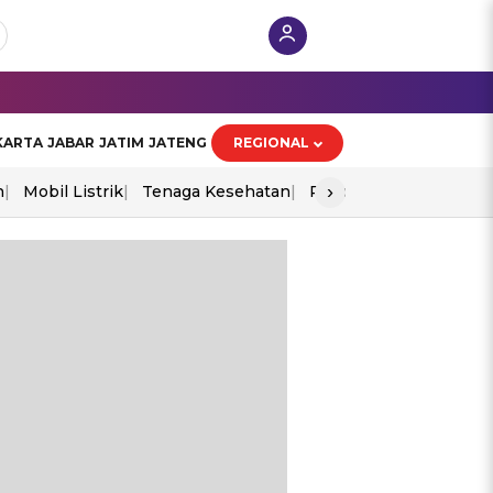
KARTA
JABAR
JATIM
JATENG
REGIONAL
›
n
Mobil Listrik
Tenaga Kesehatan
Piala Aff 2026
Ekono