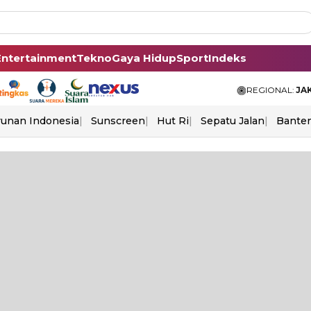
Entertainment
Tekno
Gaya Hidup
Sport
Indeks
REGIONAL:
JA
unan Indonesia
Sunscreen
Hut Ri
Sepatu Jalan
Bante