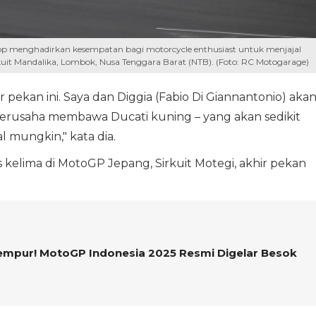
p menghadirkan kesempatan bagi motorcycle enthusiast untuk menjajal
rkuit Mandalika, Lombok, Nusa Tenggara Barat (NTB). (Foto: RC Motogarage)
ir pekan ini. Saya dan Diggia (Fabio Di Giannantonio) aka
erusaha membawa Ducati kuning – yang akan sedikit
 mungkin," kata dia.
nis kelima di MotoGP Jepang, Sirkuit Motegi, akhir pekan
Tempur! MotoGP Indonesia 2025 Resmi Digelar Besok