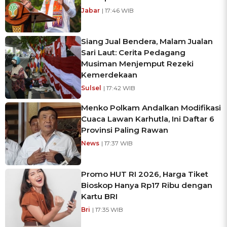
Jabar
| 17:46 WIB
Siang Jual Bendera, Malam Jualan
Sari Laut: Cerita Pedagang
Musiman Menjemput Rezeki
Kemerdekaan
Sulsel
| 17:42 WIB
Menko Polkam Andalkan Modifikasi
Cuaca Lawan Karhutla, Ini Daftar 6
Provinsi Paling Rawan
News
| 17:37 WIB
Promo HUT RI 2026, Harga Tiket
Bioskop Hanya Rp17 Ribu dengan
Kartu BRI
Bri
| 17:35 WIB