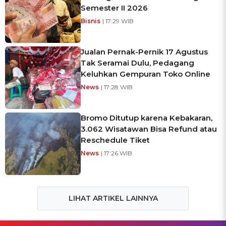
Semester II 2026
Bisnis
| 17:29 WIB
Jualan Pernak-Pernik 17 Agustus
Tak Seramai Dulu, Pedagang
Keluhkan Gempuran Toko Online
News
| 17:28 WIB
Bromo Ditutup karena Kebakaran,
3.062 Wisatawan Bisa Refund atau
Reschedule Tiket
News
| 17:26 WIB
LIHAT ARTIKEL LAINNYA