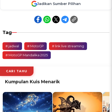
Jadikan Sumber Pilihan
Tag
# jadwal
# MotoGP
# link live streaming
# MotoGP Mandalika 2025
CARI TAHU
Kumpulan Kuis Menarik