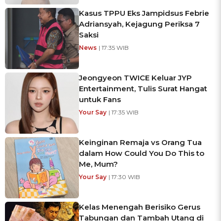
Kasus TPPU Eks Jampidsus Febrie
Adriansyah, Kejagung Periksa 7
Saksi
News
| 17:35 WIB
Jeongyeon TWICE Keluar JYP
Entertainment, Tulis Surat Hangat
untuk Fans
Your Say
| 17:35 WIB
Keinginan Remaja vs Orang Tua
dalam How Could You Do This to
Me, Mum?
Your Say
| 17:30 WIB
Kelas Menengah Berisiko Gerus
Tabungan dan Tambah Utang di