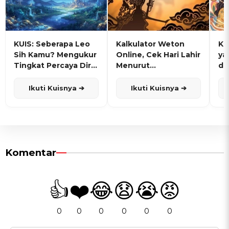
KUIS: Seberapa Leo
Kalkulator Weton
KU
Sih Kamu? Mengukur
Online, Cek Hari Lahir
ya
Tingkat Percaya Diri
Menurut
de
dan Karisma
Penanggalan Jawa
Ikuti Kuisnya ➔
Ikuti Kuisnya ➔
Komentar
👍
❤️
😂
😧
😭
😡
0
0
0
0
0
0