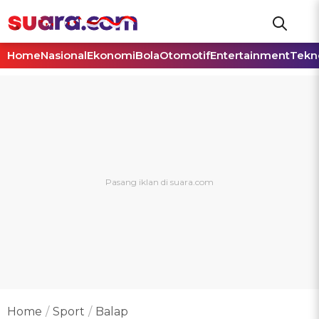
Home
Nasional
Ekonomi
Bola
Otomotif
Entertainment
Tekn
Home
Sport
Balap