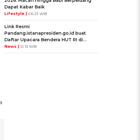
2026: Macan hingga Babi Berpeluang
Dapat Kabar Baik
Lifestyle |
06:23 WIB
Link Resmi
Pandang.istanapresiden.go.id buat
Daftar Upacara Bendera HUT RI di
Istana Negara
News |
12:13 WIB
a