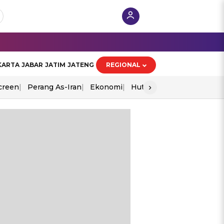
KARTA
JABAR
JATIM
JATENG
REGIONAL
›
creen
Perang As-Iran
Ekonomi
Hut Ri