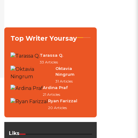
Top Writer Yoursay
Tarassa Q.
33 Articles
Oktavia
Ningrum
31 Articles
Ardina Praf
21 Articles
Ryan Farizzal
20 Articles
Liks