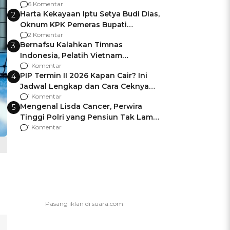
Gagalnya Negara Jamin Keamanan
6 Komentar
Harta Kekayaan Iptu Setya Budi Dias,
2
Oknum KPK Pemeras Bupati
Pemalang
2 Komentar
Bernafsu Kalahkan Timnas
3
Indonesia, Pelatih Vietnam
Berencana Pakai Jimat di Pakansari
1 Komentar
PIP Termin II 2026 Kapan Cair? Ini
4
Jadwal Lengkap dan Cara Ceknya
agar Dana Tidak Hangus!
1 Komentar
Mengenal Lisda Cancer, Perwira
5
Tinggi Polri yang Pensiun Tak Lama
Usai Jadi Brigjen
1 Komentar