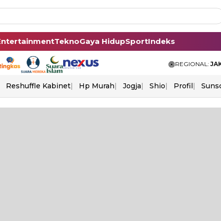
Entertainment
Tekno
Gaya Hidup
Sport
Indeks
REGIONAL:
JA
Reshuffle Kabinet
Hp Murah
Jogja
Shio
Profil
Suns