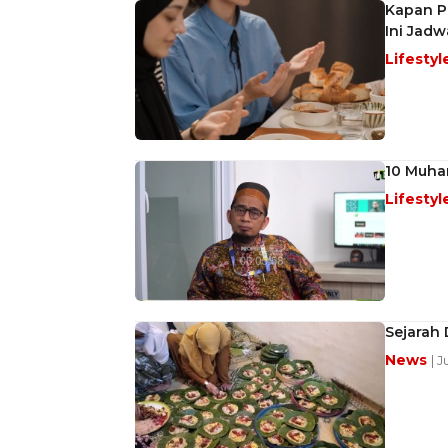
Kapan P
Ini Jad
Lifestyl
10 Muhar
Lifestyl
Sejarah 
News
| J