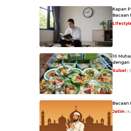
Kapan P
Bacaan 
Lifestyl
10 Muha
dengan 
Sulsel
| 
Bacaan 
Jatim
| K