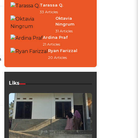
Tarassa Q.
33 Articles
Oktavia
Ningrum
31 Articles
Ardina Praf
21 Articles
Ryan Farizzal
20 Articles
n
Liks