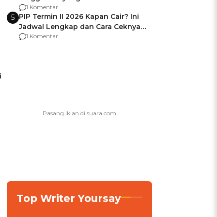
Usai Jadi Brigjen
1 Komentar
PIP Termin II 2026 Kapan Cair? Ini
5
Jadwal Lengkap dan Cara Ceknya
agar Dana Tidak Hangus!
1 Komentar
i
Top Writer Yoursay