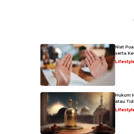
Niat Pua
serta K
Lifestyl
Hukum M
atau Tid
Lifestyl