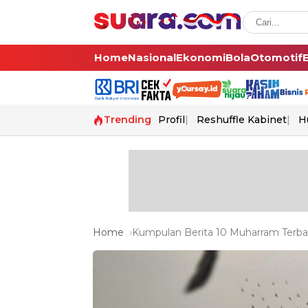
Home
Nasional
Ekonomi
Bola
Otomotif
Trending
Profil
Reshuffle Kabinet
H
Home
Kumpulan Berita 10 Muharram Terbar