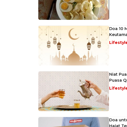
Doa 10 M
Keutama
Lifestyl
Niat Pu
Puasa 
Lifestyl
Doa unt
Hajat Te