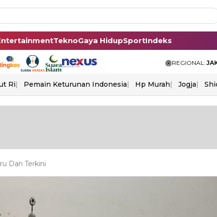
Entertainment
Tekno
Gaya Hidup
Sport
Indeks
REGIONAL:
JA
ut Ri
Pemain Keturunan Indonesia
Hp Murah
Jogja
Shi
u Dan Terkini