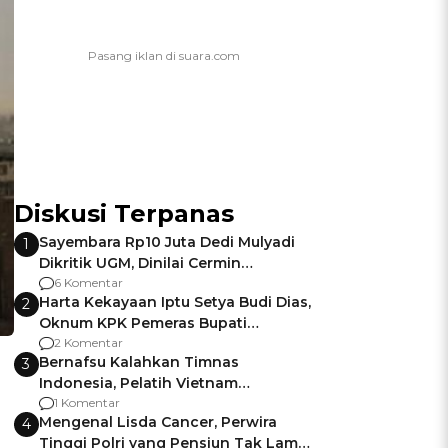
Diskusi Terpanas
Sayembara Rp10 Juta Dedi Mulyadi
1
Dikritik UGM, Dinilai Cermin
Gagalnya Negara Jamin Keamanan
6 Komentar
Harta Kekayaan Iptu Setya Budi Dias,
2
Oknum KPK Pemeras Bupati
Pemalang
2 Komentar
Bernafsu Kalahkan Timnas
3
Indonesia, Pelatih Vietnam
Berencana Pakai Jimat di Pakansari
1 Komentar
Mengenal Lisda Cancer, Perwira
4
Tinggi Polri yang Pensiun Tak Lama