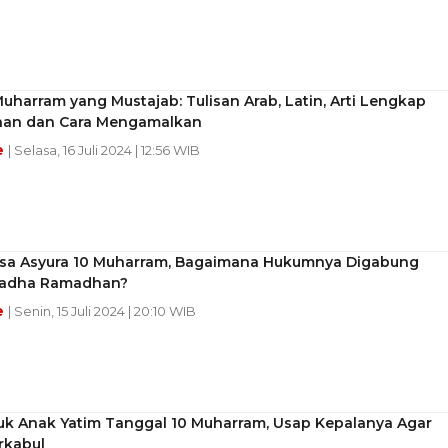
uharram yang Mustajab: Tulisan Arab, Latin, Arti Lengkap
an dan Cara Mengamalkan
e
| Selasa, 16 Juli 2024 | 12:56 WIB
asa Asyura 10 Muharram, Bagaimana Hukumnya Digabung
Qadha Ramadhan?
e
| Senin, 15 Juli 2024 | 20:10 WIB
uk Anak Yatim Tanggal 10 Muharram, Usap Kepalanya Agar
rkabul