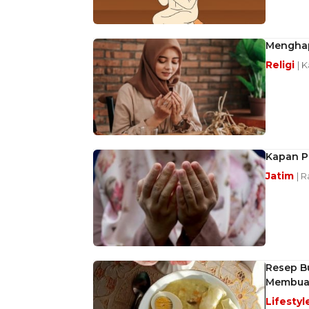
Menghap
Religi
| 
Kapan P
Jatim
| R
Resep B
Membua
Lifestyl