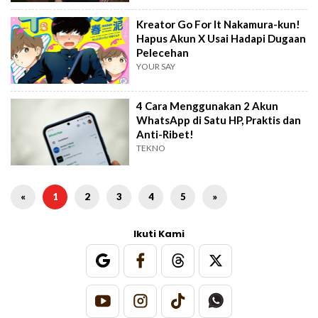
Kreator Go For It Nakamura-kun!
Hapus Akun X Usai Hadapi Dugaan
Pelecehan
YOUR SAY
4 Cara Menggunakan 2 Akun
WhatsApp di Satu HP, Praktis dan
Anti-Ribet!
TEKNO
«
1
2
3
4
5
»
Ikuti Kami