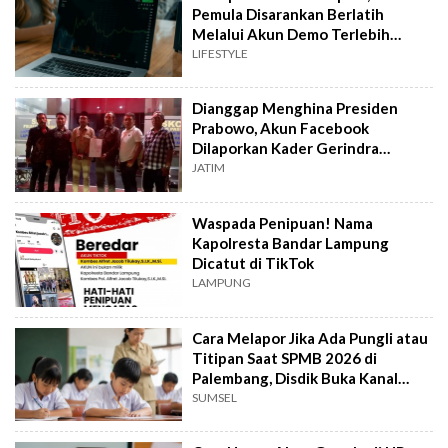
Pemula Disarankan Berlatih
Melalui Akun Demo Terlebih
Dahulu
LIFESTYLE
Dianggap Menghina Presiden
Prabowo, Akun Facebook
Dilaporkan Kader Gerindra
Pasuruan ke Polisi
JATIM
Waspada Penipuan! Nama
Kapolresta Bandar Lampung
Dicatut di TikTok
LAMPUNG
Cara Melapor Jika Ada Pungli atau
Titipan Saat SPMB 2026 di
Palembang, Disdik Buka Kanal
Pengaduan
SUMSEL