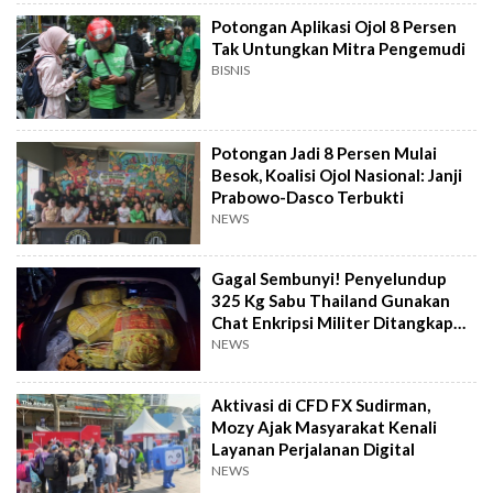
Potongan Aplikasi Ojol 8 Persen
Tak Untungkan Mitra Pengemudi
BISNIS
Potongan Jadi 8 Persen Mulai
Besok, Koalisi Ojol Nasional: Janji
Prabowo-Dasco Terbukti
NEWS
Gagal Sembunyi! Penyelundup
325 Kg Sabu Thailand Gunakan
Chat Enkripsi Militer Ditangkap
Bareskrim
NEWS
Aktivasi di CFD FX Sudirman,
Mozy Ajak Masyarakat Kenali
Layanan Perjalanan Digital
NEWS