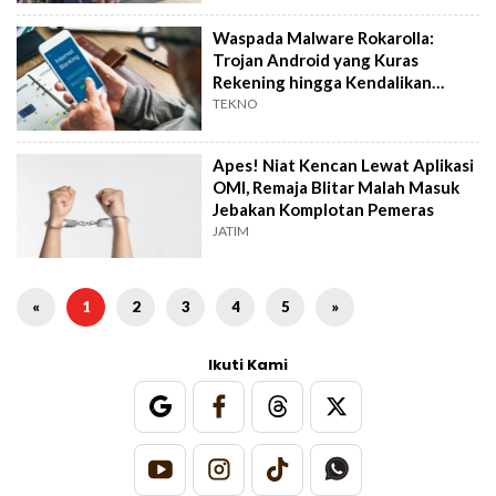
Waspada Malware Rokarolla:
Trojan Android yang Kuras
Rekening hingga Kendalikan
Perangkat
TEKNO
Apes! Niat Kencan Lewat Aplikasi
OMI, Remaja Blitar Malah Masuk
Jebakan Komplotan Pemeras
JATIM
«
1
2
3
4
5
»
Ikuti Kami