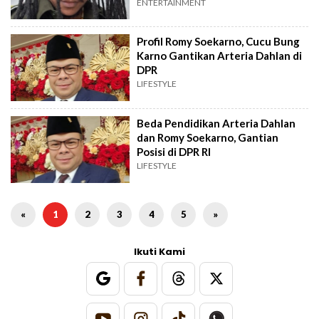
Dipolisikan
ENTERTAINMENT
Profil Romy Soekarno, Cucu Bung
Karno Gantikan Arteria Dahlan di
DPR
LIFESTYLE
Beda Pendidikan Arteria Dahlan
dan Romy Soekarno, Gantian
Posisi di DPR RI
LIFESTYLE
«
1
2
3
4
5
»
Ikuti Kami