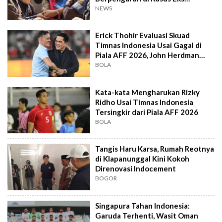
Jampidsus
NEWS
Erick Thohir Evaluasi Skuad
Timnas Indonesia Usai Gagal di
Piala AFF 2026, John Herdman
Out?
BOLA
Kata-kata Mengharukan Rizky
Ridho Usai Timnas Indonesia
Tersingkir dari Piala AFF 2026
BOLA
Tangis Haru Karsa, Rumah Reotnya
di Klapanunggal Kini Kokoh
Direnovasi Indocement
BOGOR
Singapura Tahan Indonesia:
Garuda Terhenti, Wasit Oman