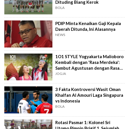
Dituding Biang Kerok
BOLA
PDIP Minta Kenaikan Gaji Kepala
Daerah Ditunda, Ini Alasannya
NEWS
1O1 STYLE Yogyakarta Malioboro
Kembali dengan 'Rasa Merdeka':
Sambut Agustusan dengan Rasa
dan Tawa
JOGJA
3 Fakta Kontroversi Wasit Oman
Khalfan Al Amouri Laga Singapura
vs Indonesia
BOLA
Rotasi Pasmar 1: Kolonel Sri
Utomo Pimpin Brigif 1, Sejumlah