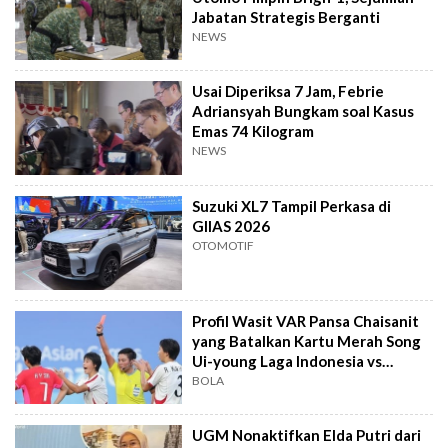
Jabatan Strategis Berganti
NEWS
Usai Diperiksa 7 Jam, Febrie
Adriansyah Bungkam soal Kasus
Emas 74 Kilogram
NEWS
Suzuki XL7 Tampil Perkasa di
GIIAS 2026
OTOMOTIF
Profil Wasit VAR Pansa Chaisanit
yang Batalkan Kartu Merah Song
Ui-young Laga Indonesia vs
Singapura
BOLA
UGM Nonaktifkan Elda Putri dari