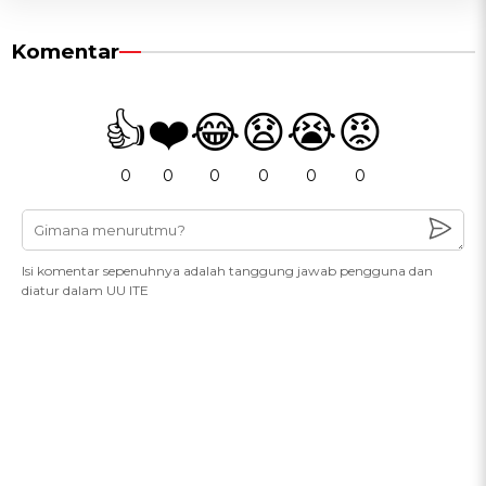
Komentar
👍
❤️
😂
😧
😭
😡
0
0
0
0
0
0
Isi komentar sepenuhnya adalah tanggung jawab pengguna dan
diatur dalam UU ITE