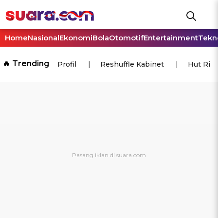
Home
Nasional
Ekonomi
Bola
Otomotif
Entertainment
Tekn
🔥 Trending
Profil
Reshuffle Kabinet
Hut Ri