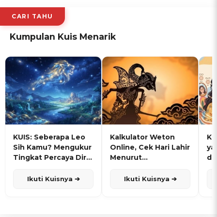
CARI TAHU
Kumpulan Kuis Menarik
KUIS: Seberapa Leo
Kalkulator Weton
KU
Sih Kamu? Mengukur
Online, Cek Hari Lahir
ya
Tingkat Percaya Diri
Menurut
de
dan Karisma
Penanggalan Jawa
Ikuti Kuisnya ➔
Ikuti Kuisnya ➔