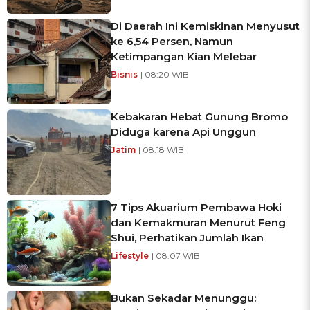
Di Daerah Ini Kemiskinan Menyusut
ke 6,54 Persen, Namun
Ketimpangan Kian Melebar
Bisnis
| 08:20 WIB
Kebakaran Hebat Gunung Bromo
Diduga karena Api Unggun
Jatim
| 08:18 WIB
7 Tips Akuarium Pembawa Hoki
dan Kemakmuran Menurut Feng
Shui, Perhatikan Jumlah Ikan
Lifestyle
| 08:07 WIB
Bukan Sekadar Menunggu: