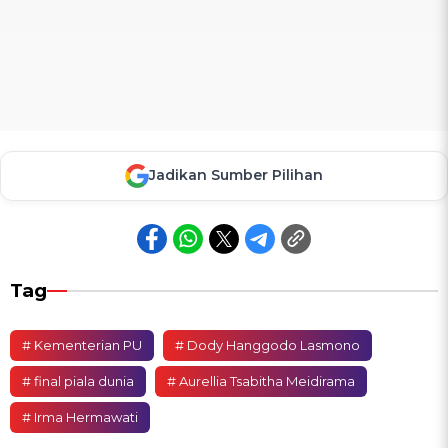
Jadikan Sumber Pilihan
Tag
# Kementerian PU
# Dody Hanggodo Lasmono
# final piala dunia
# Aurellia Tsabitha Meidirama
# Irma Hermawati