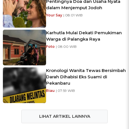
Pentingnya Doa dan Usaha Nyata
dalam Menjemput Jodoh
Your Say
| 08:01 WIB
Karhutla Mulai Dekati Pemukiman
Warga di Palangka Raya
Foto
| 08:00 WIB
Kronologi Wanita Tewas Bersimbah
Darah Dihabisi Eks Suami di
Pekanbaru
Riau
| 07:59 WIB
LIHAT ARTIKEL LAINNYA