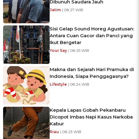
Dibunuh Saudara Jauh
Jatim
| 08:27 WIB
Sisi Gelap Sound Horeg Agustusan:
Antara Cuan Gacor dan Panci yang
Ikut Bergetar
Your Say
| 08:25 WIB
Makna dan Sejarah Hari Pramuka di
Indonesia, Siapa Penggagasnya?
Lifestyle
| 08:24 WIB
Kepala Lapas Gobah Pekanbaru
Dicopot Imbas Napi Kasus Narkoba
Kabur
Riau
| 08:23 WIB