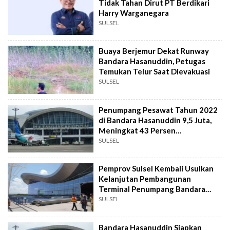
Tidak Tahan Dirut PT Berdikari
Harry Warganegara
SULSEL
Buaya Berjemur Dekat Runway
Bandara Hasanuddin, Petugas
Temukan Telur Saat Dievakuasi
SULSEL
Penumpang Pesawat Tahun 2022
di Bandara Hasanuddin 9,5 Juta,
Meningkat 43 Persen
Dibandingkan 2021
SULSEL
Pemprov Sulsel Kembali Usulkan
Kelanjutan Pembangunan
Terminal Penumpang Bandara
Hasanuddin
SULSEL
Bandara Hasanuddin Siapkan