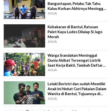
Banguntapan, Pelaku Tak Tahu
Kalau Korban Akhirnya Meninggal
Dunia
JOGJA
Kebakaran di Bantul, Ratusan
Palet Kayu Ludes Dilalap Si Jago
Merah
JOGJA
Warga Srandakan Meninggal
Dunia Akibat Tersengat Listrik
Saat Kerja Bakti, Tambah Daftar
Panjang Kasus Serupa di Bantul
JOGJA
Lelaki Beristri dan sudah Memiliki
Anak Ini Nekat Curi Pakaian Dalam
Wanita di Bantul, Tujuannya di
Luar Nalar
JOGJA