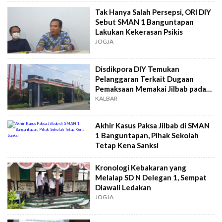
Tak Hanya Salah Persepsi, ORI DIY
Sebut SMAN 1 Banguntapan
Lakukan Kekerasan Psikis
JOGJA
Disdikpora DIY Temukan
Pelanggaran Terkait Dugaan
Pemaksaan Memakai Jilbab pada
Siswi di SMAN 1 Banguntapan
KALBAR
Akhir Kasus Paksa Jilbab di SMAN
1 Banguntapan, Pihak Sekolah
Tetap Kena Sanksi
Kronologi Kebakaran yang
Melalap SD N Delegan 1, Sempat
Diawali Ledakan
JOGJA