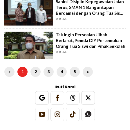
Sanksi Disiplin Kepegawaian Jalan
Terus, SMAN 1 Banguntapan
Berdamai dengan Orang Tua Siswi
yang Dipaksai Pakai Jilbab
JOGJA
Tak Ingin Persoalan Jilbab
Berlarut, Pemda DIY Pertemukan
Orang Tua Siswi dan Pihak Sekolah
JOGJA
«
1
2
3
4
5
»
Ikuti Kami