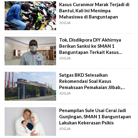
Kasus Curanmor Marak Terjadi di
Bantul, Kali Ini Menimpa
Mahasiswa di Banguntapan
JOGJA
Tok, Disdikpora DIY Akhirnya
Berikan Sanksi ke SMAN 1
Banguntapan Terkait Kasus
Pemaksaan Pemakaian jilbab
JOGJA
Satgas BKD Selesaikan
Rekomendasi Soal Kasus
Pemaksaan Pemakaian Jilbab,
Disdikpora DIY Bisa Umumkan
JOGJA
Sanksinya
Penampilan Sule Usai Cerai Jadi
Gunjingan, SMAN 1 Banguntapan
Lakukan Kekerasan Psikis
JOGJA