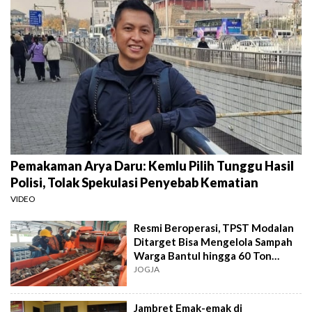
Pemakaman Arya Daru: Kemlu Pilih Tunggu Hasil
Polisi, Tolak Spekulasi Penyebab Kematian
VIDEO
Resmi Beroperasi, TPST Modalan
Ditarget Bisa Mengelola Sampah
Warga Bantul hingga 60 Ton
Sehari
JOGJA
Jambret Emak-emak di