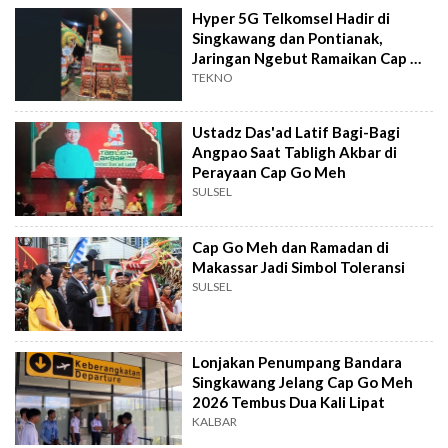
Hyper 5G Telkomsel Hadir di
Singkawang dan Pontianak,
Jaringan Ngebut Ramaikan Cap Go
Meh 2026
TEKNO
Ustadz Das'ad Latif Bagi-Bagi
Angpao Saat Tabligh Akbar di
Perayaan Cap Go Meh
SULSEL
Cap Go Meh dan Ramadan di
Makassar Jadi Simbol Toleransi
SULSEL
Lonjakan Penumpang Bandara
Singkawang Jelang Cap Go Meh
2026 Tembus Dua Kali Lipat
KALBAR