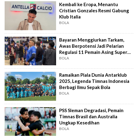
Kembali ke Eropa, Menantu
Cristian Gonzales Resmi Gabung
Klub Italia
BOLA
Bayaran Menggiurkan Tarkam,
Awas Berpotensi Jadi Pelarian
Regulasi 11 Pemain Asing Super
League
BOLA
Ramaikan Piala Dunia Antarklub
2025, Legenda Timnas Indonesia
Berbagi Ilmu Sepak Bola
BOLA
PSS Sleman Degradasi, Pemain
Timnas Brasil dan Australia
Ungkap Kesedihan
BOLA