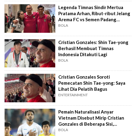
Legenda Timnas Sindir Mertua
Pratama Arhan, Ribut-ribut Jelang
Arema FC vs Semen Padang
Berlanjut
BOLA
Cristian Gonzales: Shin Tae-yong
Berhasil Membuat Timnas
Indonesia Ditakuti Lagi
BOLA
Cristian Gonzales Soroti
Pemecatan Shin Tae-yong: Saya
Lihat Dia Pelatih Bagus
ENTERTAINMENT
Pemain Naturalisasi Anyar
Vietnam Disebut Mirip Cristian
Gonzales di Beberapa Sisi,
Apanya?
BOLA