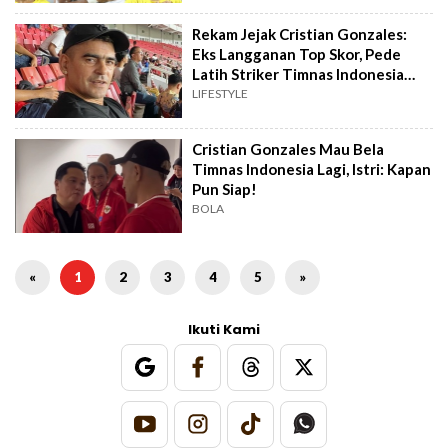
Rekam Jejak Cristian Gonzales:
Eks Langganan Top Skor, Pede
Latih Striker Timnas Indonesia
Biar Lebih Tajam!
LIFESTYLE
Cristian Gonzales Mau Bela
Timnas Indonesia Lagi, Istri: Kapan
Pun Siap!
BOLA
«
1
2
3
4
5
»
Ikuti Kami