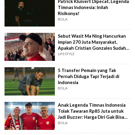
Patrick Kluivert Dipecat, Legenda
Timnas Indonesia: Inilah
Risikonya!
BOLA
Sebut Wasit Ma Ning Hancurkan
Impian 270 Juta Masyarakat,
Apakah Cristian Gonzales Sudah
Pensiun?
LIFESTYLE
5 Transfer Pemain yang Tak
Pernah Diduga Tapi Terjadi di
Indonesia
BOLA
Anak Legenda Timnas Indonesia
Tolak Tawaran Rp85 Juta untuk
Jadi Buzzer: Harga Diri Gak Bisa
Dibeli
BOLA