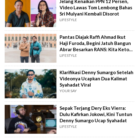
Jelang Kenaikan PPN 12 Persen,
Video Lawas Tom Lembong Bahas
Sri Mulyani Kembali Disorot
LIFESTYLE
Pantas Diajak Raffi Ahmad Ikut
Haji Furoda, Begini Jatuh Bangun
Abrar Besarkan RANS: Kita Ketok
Satu-satu
LIFESTYLE
Klarifikasi Denny Sumargo Setelah
Videonya Ucapkan Dua Kalimat
Syahadat Viral
YOUR SAY
Sepak Terjang Dery Eks Vierra:
Dulu Kafirkan Jokowi, Kini Tuntun
Denny Sumargo Ucap Syahadat
LIFESTYLE