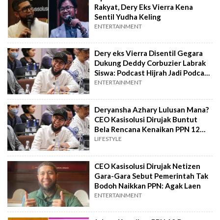
Rakyat, Dery Eks Vierra Kena
Sentil Yudha Keling
ENTERTAINMENT
Dery eks Vierra Disentil Gegara
Dukung Deddy Corbuzier Labrak
Siswa: Podcast Hijrah Jadi Podcast
Gibah
ENTERTAINMENT
Deryansha Azhary Lulusan Mana?
CEO Kasisolusi Dirujak Buntut
Bela Rencana Kenaikan PPN 12
Persen
LIFESTYLE
CEO Kasisolusi Dirujak Netizen
Gara-Gara Sebut Pemerintah Tak
Bodoh Naikkan PPN: Agak Laen
ENTERTAINMENT