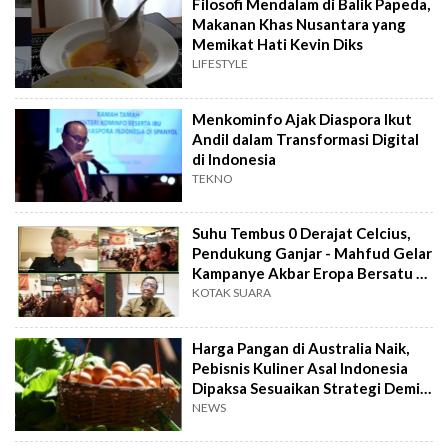
Filosofi Mendalam di Balik Papeda,
Makanan Khas Nusantara yang
Memikat Hati Kevin Diks
LIFESTYLE
Menkominfo Ajak Diaspora Ikut
Andil dalam Transformasi Digital
di Indonesia
TEKNO
Suhu Tembus 0 Derajat Celcius,
Pendukung Ganjar - Mahfud Gelar
Kampanye Akbar Eropa Bersatu di
Belanda
KOTAK SUARA
Harga Pangan di Australia Naik,
Pebisnis Kuliner Asal Indonesia
Dipaksa Sesuaikan Strategi Demi
Bertahan
NEWS