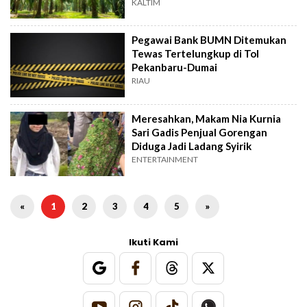
KALTIM
Pegawai Bank BUMN Ditemukan
Tewas Tertelungkup di Tol
Pekanbaru-Dumai
RIAU
Meresahkan, Makam Nia Kurnia
Sari Gadis Penjual Gorengan
Diduga Jadi Ladang Syirik
ENTERTAINMENT
«
1
2
3
4
5
»
Ikuti Kami