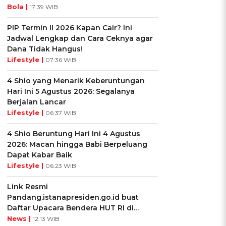
Bola |
17:39 WIB
PIP Termin II 2026 Kapan Cair? Ini
Jadwal Lengkap dan Cara Ceknya agar
Dana Tidak Hangus!
Lifestyle |
07:36 WIB
4 Shio yang Menarik Keberuntungan
Hari Ini 5 Agustus 2026: Segalanya
Berjalan Lancar
Lifestyle |
06:37 WIB
4 Shio Beruntung Hari Ini 4 Agustus
2026: Macan hingga Babi Berpeluang
Dapat Kabar Baik
Lifestyle |
06:23 WIB
Link Resmi
Pandang.istanapresiden.go.id buat
Daftar Upacara Bendera HUT RI di
Istana Negara
News |
12:13 WIB