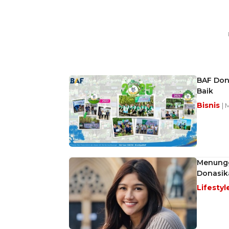
BAF Dona
Baik
Bisnis
| 
Menungg
Donasik
Lifestyl