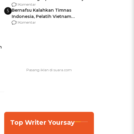
agar Dana Tidak Hangus!
1 Komentar
Bernafsu Kalahkan Timnas
5
Indonesia, Pelatih Vietnam
Berencana Pakai Jimat di Pakansari
1 Komentar
h
Top Writer Yoursay