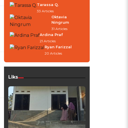
Tarassa Q.
33 Articles
Oktavia
Ningrum
31 Articles
Ardina Praf
21 Articles
Ryan Farizzal
20 Articles
a
Liks