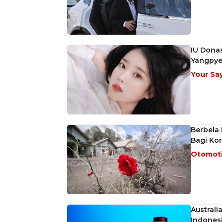
IU Dona
Yangpy
Your Sa
Berbela 
Bagi Ko
Otomot
Australi
Indones