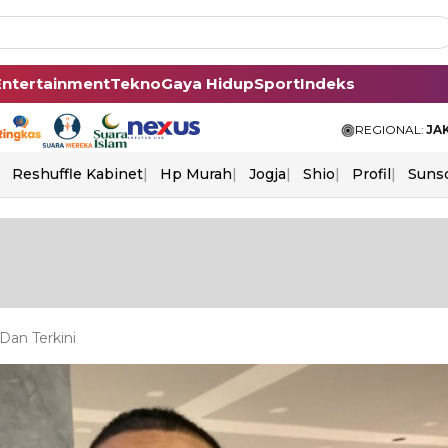
Entertainment
Tekno
Gaya Hidup
Sport
Indeks
REGIONAL:
JA
Reshuffle Kabinet
Hp Murah
Jogja
Shio
Profil
Suns
Dan Terkini