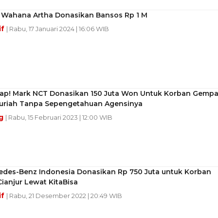
 Wahana Artha Donasikan Bansos Rp 1 M
if
| Rabu, 17 Januari 2024 | 16:06 WIB
ap! Mark NCT Donasikan 150 Juta Won Untuk Korban Gemp
 Suriah Tanpa Sepengetahuan Agensinya
g
| Rabu, 15 Februari 2023 | 12:00 WIB
edes-Benz Indonesia Donasikan Rp 750 Juta untuk Korban
ianjur Lewat KitaBisa
if
| Rabu, 21 Desember 2022 | 20:49 WIB