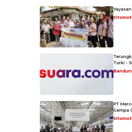
Yayasan
Otomot
Terungk
Turki -
Bandun
PT Merc
Gempa C
Otomot