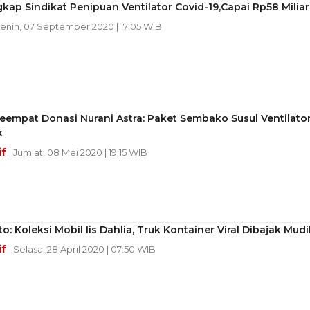
gkap Sindikat Penipuan Ventilator Covid-19,Capai Rp58 Miliar
Senin, 07 September 2020 | 17:05 WIB
empat Donasi Nurani Astra: Paket Sembako Susul Ventilato
k
if
| Jum'at, 08 Mei 2020 | 19:15 WIB
to: Koleksi Mobil Iis Dahlia, Truk Kontainer Viral Dibajak Mudi
if
| Selasa, 28 April 2020 | 07:50 WIB