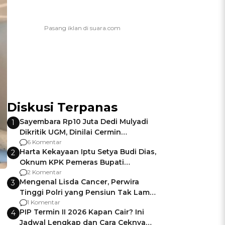
Diskusi Terpanas
Sayembara Rp10 Juta Dedi Mulyadi
1
Dikritik UGM, Dinilai Cermin
Gagalnya Negara Jamin Keamanan
6 Komentar
Harta Kekayaan Iptu Setya Budi Dias,
2
Oknum KPK Pemeras Bupati
Pemalang
2 Komentar
Mengenal Lisda Cancer, Perwira
3
Tinggi Polri yang Pensiun Tak Lama
Usai Jadi Brigjen
1 Komentar
PIP Termin II 2026 Kapan Cair? Ini
4
Jadwal Lengkap dan Cara Ceknya