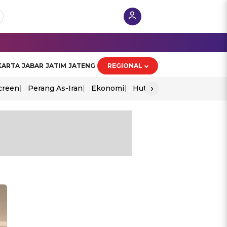
KARTA
JABAR
JATIM
JATENG
REGIONAL
›
creen
Perang As-Iran
Ekonomi
Hut Ri