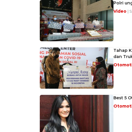
Polri un
Video
| 
Tahap Ke
dan Tru
Otomot
Best 5 O
Otomot