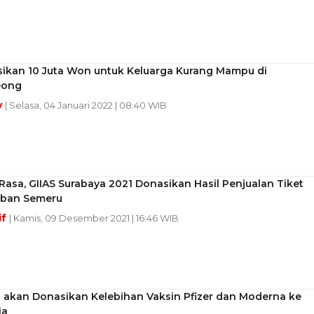
sikan 10 Juta Won untuk Keluarga Kurang Mampu di
eong
y
| Selasa, 04 Januari 2022 | 08:40 WIB
Rasa, GIIAS Surabaya 2021 Donasikan Hasil Penjualan Tiket
rban Semeru
if
| Kamis, 09 Desember 2021 | 16:46 WIB
a akan Donasikan Kelebihan Vaksin Pfizer dan Moderna ke
ia