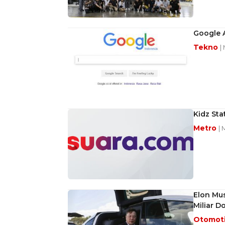
Google 
Tekno
|
Kidz St
Metro
| 
Elon Mus
Miliar D
Otomot