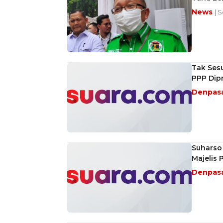
News
| 
Tak Sesu
PPP Dip
Denpas
Suharso 
Majelis
Denpas