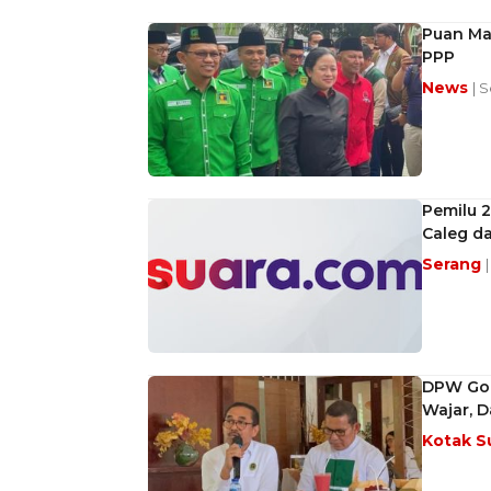
Puan Ma
PPP
News
| 
Pemilu 2
Caleg d
Serang
DPW Gor
Wajar, D
Kotak S