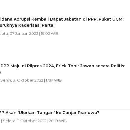
idana Korupsi Kembali Dapat Jabatan di PPP, Pukat UGM:
ruknya Kaderisasi Partai
abtu, 07 Januari 2023 | 19:02 WIB
PPP Maju di Pilpres 2024, Erick Tohir Jawab secara Politis:
a
| Senin, 31 Oktober 2022 | 17:17 WIB
PPP Akan 'Ulurkan Tangan' ke Ganjar Pranowo?
n
| Selasa, 11 Oktober 2022 | 20:19 WIB