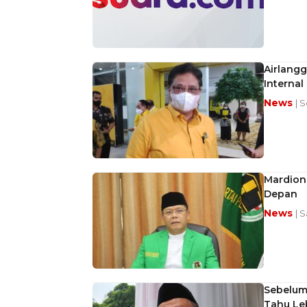
Airlangg
Internal
News
| 
Mardion
Depan
News
| 
Sebelum
Tahu Leb