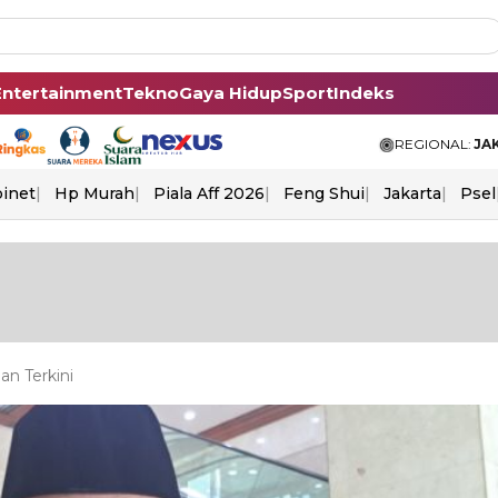
Entertainment
Tekno
Gaya Hidup
Sport
Indeks
REGIONAL:
JA
binet
Hp Murah
Piala Aff 2026
Feng Shui
Jakarta
Psel
n Terkini