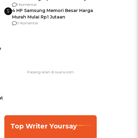
agar Dana Tidak Hangus!
1 Komentar
4 HP Samsung Memori Besar Harga
5
Murah Mulai Rp1 Jutaan
0 Komentar
o
at
Top Writer Yoursay