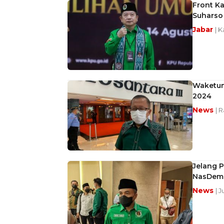
Front Ka
Suharso
Jabar
| 
Waketum
2024
News
| 
Jelang P
NasDem
News
| J