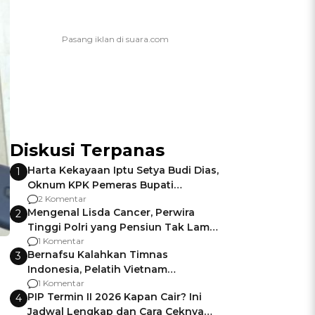
Diskusi Terpanas
Harta Kekayaan Iptu Setya Budi Dias,
1
Oknum KPK Pemeras Bupati
Pemalang
2 Komentar
Mengenal Lisda Cancer, Perwira
2
Tinggi Polri yang Pensiun Tak Lama
Usai Jadi Brigjen
1 Komentar
Bernafsu Kalahkan Timnas
3
Indonesia, Pelatih Vietnam
Berencana Pakai Jimat di Pakansari
1 Komentar
PIP Termin II 2026 Kapan Cair? Ini
4
Jadwal Lengkap dan Cara Ceknya