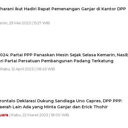
harani Ikut Hadiri Rapat Pemenangan Ganjar di Kantor DPP
Senin, 29 Mei 2023 | 15:27 WIB
024: Partai PPP Panaskan Mesin Sejak Selasa Kemarin, Nasi
ari Partai Persatuan Pembangunan Padang Terkatung
| Rabu, 12 April 2023 | 08:45 WIB
ontalo Deklarasi Dukung Sandiaga Uno Capres, DPP PPP:
aerah Lain Ada yang Minta Ganjar dan Erick Thohir
uara
| Rabu, 22 Maret 2023 | 18:00 WIB