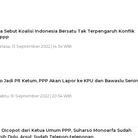
a Sebut Koalisi Indonesia Bersatu Tak Terpengaruh Konflik
 PPP
Selasa, 13 September 2022 | 14:34 WIB
o Jadi Plt Ketum, PPP Akan Lapor ke KPU dan Bawaslu Senin
Sabtu, 10 September 2022 | 20:54 WIB
 Dicopot dari Ketua Umum PPP, Suharso Monoarfa Sudah
ih Dulu, Arsul: Sudah Telepon-teleponan