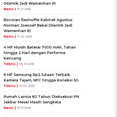
Dilantik Jadi Wamenhan RI
News |
17:21 WIB
Bocoran Reshuffle Kabinet Agustus:
Norman Joesoef Bakal Dilantik Jadi
Wamenhan RI
News |
17:49 WIB
4 HP Murah Baterai 7000 mAh, Tahan
hingga 2 Hari dengan Performa
Kencang
Tekno |
08:13 WIB
6 HP Samsung Rp2 Jutaan Terbaik:
Kamera Tajam, NFC hingga Koneksi 5G
Tekno |
10:30 WIB
Rumah Lansia 82 Tahun Dieksekusi PN
Jakbar Meski Masih Sengketa
News |
19:31 WIB