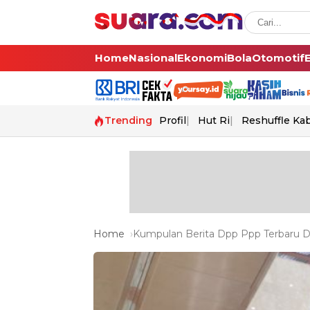
Home
Nasional
Ekonomi
Bola
Otomotif
Trending
Profil
Hut Ri
Reshuffle Ka
Home
Kumpulan Berita Dpp Ppp Terbaru Da