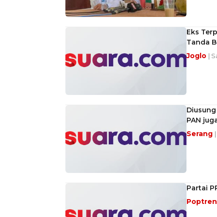
Eks Terp
Tanda Bu
Joglo
| S
Diusung 
PAN jug
Serang
Partai 
Poptre