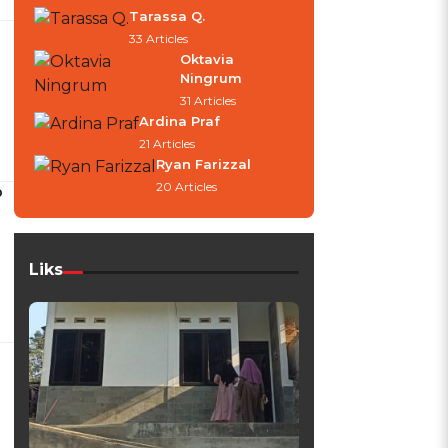
Tarassa Q.
33 Articles
Oktavia
Ningrum
31 Articles
Ardina Praf
21 Articles
Ryan Farizzal
20 Articles
b
Liks