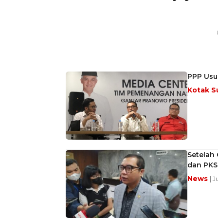
PPP Usu
Kotak S
Setelah 
dan PKS
News
| 