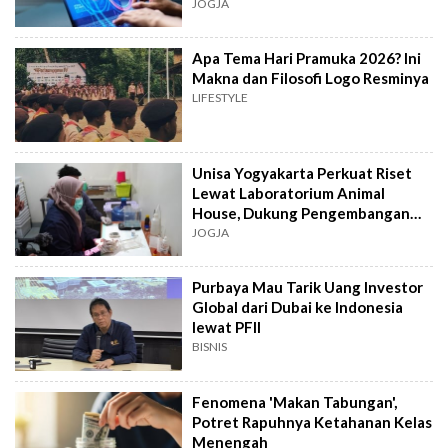
Otak Lebih Cepat
JOGJA
Apa Tema Hari Pramuka 2026? Ini
Makna dan Filosofi Logo Resminya
LIFESTYLE
Unisa Yogyakarta Perkuat Riset
Lewat Laboratorium Animal
House, Dukung Pengembangan
Kandidat Obat
JOGJA
Purbaya Mau Tarik Uang Investor
Global dari Dubai ke Indonesia
lewat PFII
BISNIS
Fenomena 'Makan Tabungan',
Potret Rapuhnya Ketahanan Kelas
Menengah