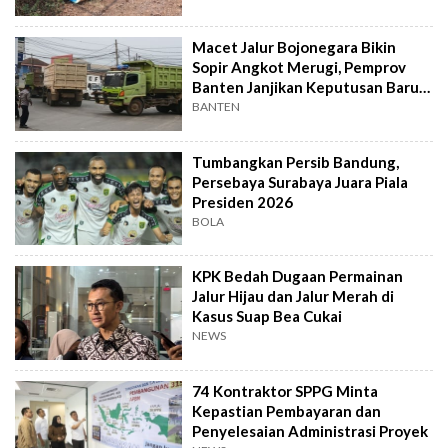
Macet Jalur Bojonegara Bikin
Sopir Angkot Merugi, Pemprov
Banten Janjikan Keputusan Baru 4
Hari Lagi
BANTEN
Tumbangkan Persib Bandung,
Persebaya Surabaya Juara Piala
Presiden 2026
BOLA
KPK Bedah Dugaan Permainan
Jalur Hijau dan Jalur Merah di
Kasus Suap Bea Cukai
NEWS
74 Kontraktor SPPG Minta
Kepastian Pembayaran dan
Penyelesaian Administrasi Proyek