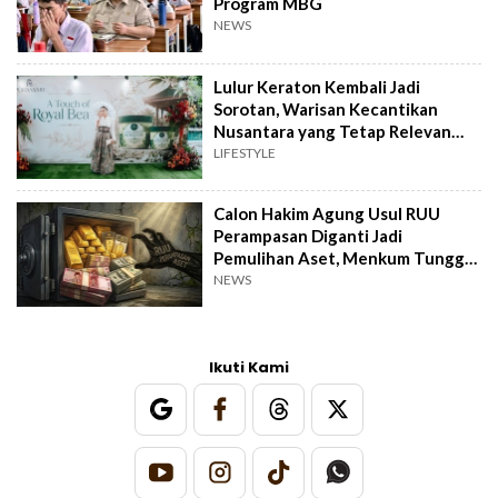
Program MBG
NEWS
Lulur Keraton Kembali Jadi
Sorotan, Warisan Kecantikan
Nusantara yang Tetap Relevan
hingga Kini
LIFESTYLE
Calon Hakim Agung Usul RUU
Perampasan Diganti Jadi
Pemulihan Aset, Menkum Tunggu
Langkah DPR
NEWS
Ikuti Kami