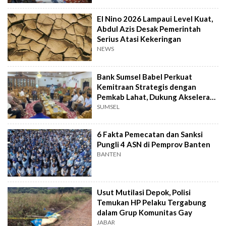
El Nino 2026 Lampaui Level Kuat,
Abdul Azis Desak Pemerintah
Serius Atasi Kekeringan
NEWS
Bank Sumsel Babel Perkuat
Kemitraan Strategis dengan
Pemkab Lahat, Dukung Akselerasi
Ekonomi Daerah
SUMSEL
6 Fakta Pemecatan dan Sanksi
Pungli 4 ASN di Pemprov Banten
BANTEN
Usut Mutilasi Depok, Polisi
Temukan HP Pelaku Tergabung
dalam Grup Komunitas Gay
JABAR