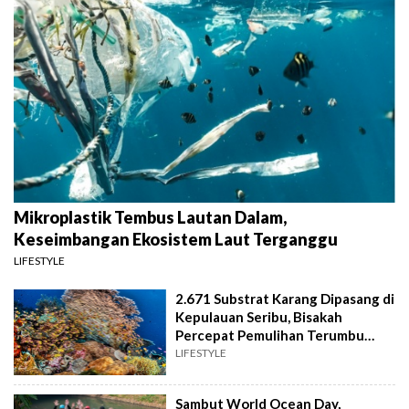
Mikroplastik Tembus Lautan Dalam,
Keseimbangan Ekosistem Laut Terganggu
LIFESTYLE
2.671 Substrat Karang Dipasang di
Kepulauan Seribu, Bisakah
Percepat Pemulihan Terumbu
Karang?
LIFESTYLE
Sambut World Ocean Day,