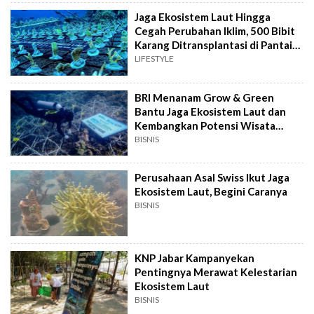
Jaga Ekosistem Laut Hingga
Cegah Perubahan Iklim, 500 Bibit
Karang Ditransplantasi di Pantai
Grand Watu Dodol
LIFESTYLE
BRI Menanam Grow & Green
Bantu Jaga Ekosistem Laut dan
Kembangkan Potensi Wisata
Daerah
BISNIS
Perusahaan Asal Swiss Ikut Jaga
Ekosistem Laut, Begini Caranya
BISNIS
KNP Jabar Kampanyekan
Pentingnya Merawat Kelestarian
Ekosistem Laut
BISNIS