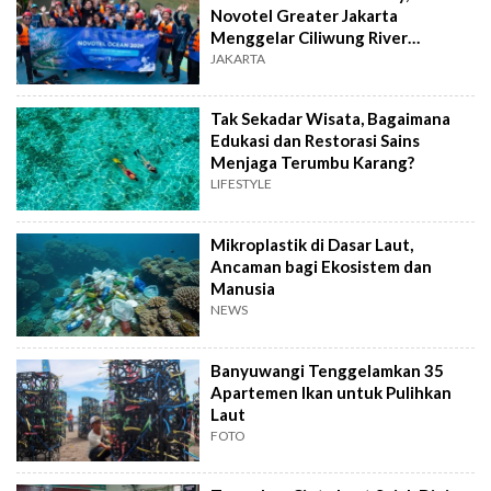
Novotel Greater Jakarta
Menggelar Ciliwung River
Education & Cleanup
JAKARTA
Tak Sekadar Wisata, Bagaimana
Edukasi dan Restorasi Sains
Menjaga Terumbu Karang?
LIFESTYLE
Mikroplastik di Dasar Laut,
Ancaman bagi Ekosistem dan
Manusia
NEWS
Banyuwangi Tenggelamkan 35
Apartemen Ikan untuk Pulihkan
Laut
FOTO