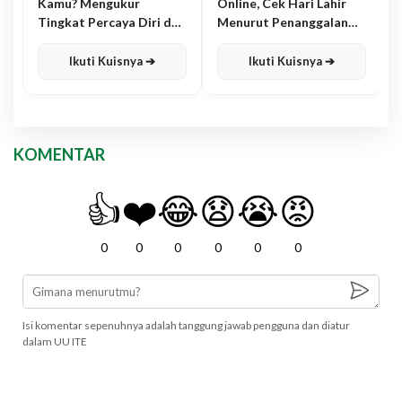
Kamu? Mengukur
Online, Cek Hari Lahir
Tingkat Percaya Diri dan
Menurut Penanggalan
Karisma
Jawa
Ikuti Kuisnya ➔
Ikuti Kuisnya ➔
KOMENTAR
👍
❤️
😂
😧
😭
😡
0
0
0
0
0
0
Isi komentar sepenuhnya adalah tanggung jawab pengguna dan diatur
dalam UU ITE