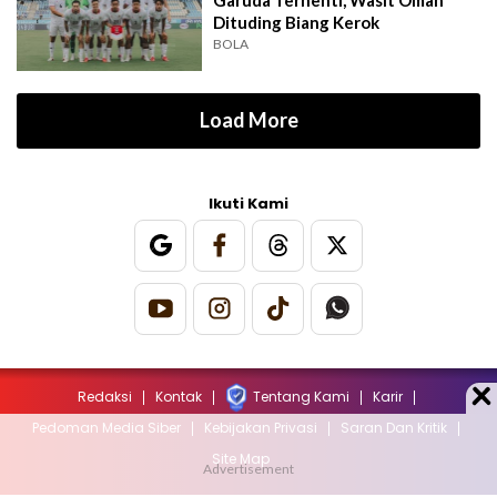
Garuda Terhenti, Wasit Oman
Dituding Biang Kerok
BOLA
Load More
Ikuti Kami
Redaksi
Kontak
Tentang Kami
Karir
Pedoman Media Siber
Kebijakan Privasi
Saran Dan Kritik
Site Map