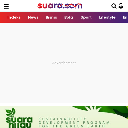
Indeks
News
Bisnis
Bola
Sport
Lifestyle
En