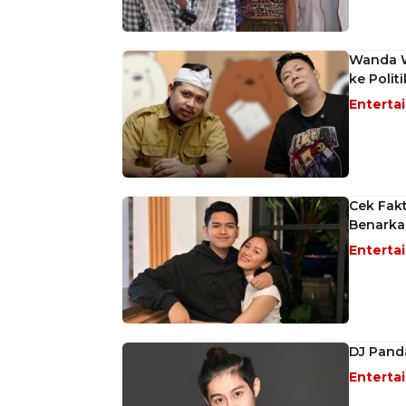
Wanda Wa
ke Polit
Enterta
Cek Fakt
Benarka
Enterta
DJ Pand
Enterta