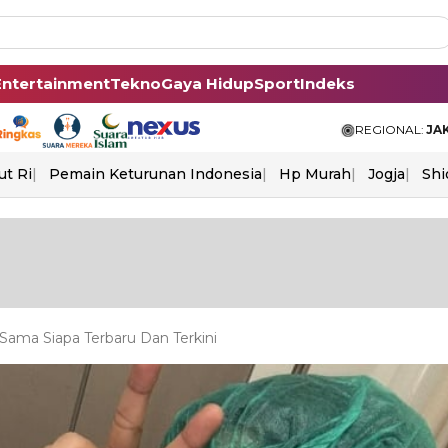
Entertainment
Tekno
Gaya Hidup
Sport
Indeks
REGIONAL:
JA
ut Ri
Pemain Keturunan Indonesia
Hp Murah
Jogja
Shi
 Sama Siapa Terbaru Dan Terkini