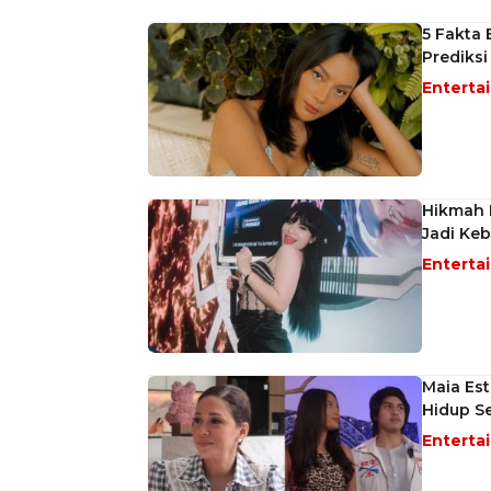
5 Fakta 
Prediksi
Enterta
Hikmah D
Jadi Keb
Enterta
Maia Est
Hidup S
Enterta