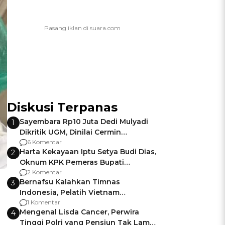
Diskusi Terpanas
Sayembara Rp10 Juta Dedi Mulyadi
1
Dikritik UGM, Dinilai Cermin
Gagalnya Negara Jamin Keamanan
6 Komentar
Harta Kekayaan Iptu Setya Budi Dias,
2
Oknum KPK Pemeras Bupati
Pemalang
2 Komentar
Bernafsu Kalahkan Timnas
3
Indonesia, Pelatih Vietnam
Berencana Pakai Jimat di Pakansari
1 Komentar
Mengenal Lisda Cancer, Perwira
4
Tinggi Polri yang Pensiun Tak Lama