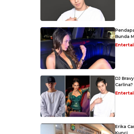
Pendapa
Bunda M
Enterta
DJ Brav
Carlina?
Enterta
Erika Ca
Kunci