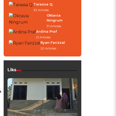
Tarassa Q.
33 Articles
Oktavia
Ningrum
31 Articles
Ardina Praf
21 Articles
Ryan Farizzal
20 Articles
Liks
a