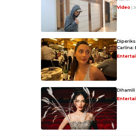
Video
| 
Diperik
Carlina
Enterta
Dihamili
Enterta