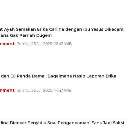
t Ayah Samakan Erika Carlina dengan Ibu Yesus Dikecam:
aria Gak Pernah Dugem
inment
| Jum'at, 25 Juli 2025 | 16:42 WIB
y dan DJ Panda Damai, Bagaimana Nasib Laporan Erika
inment
| Jum'at, 25 Juli 2025 | 14:47 WIB
rlina Dicecar Penyidik Soal Pengancaman: Fans Jadi Saksi