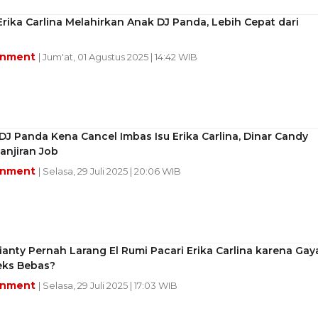
Erika Carlina Melahirkan Anak DJ Panda, Lebih Cepat dari
inment
| Jum'at, 01 Agustus 2025 | 14:42 WIB
J Panda Kena Cancel Imbas Isu Erika Carlina, Dinar Candy
anjiran Job
inment
| Selasa, 29 Juli 2025 | 20:06 WIB
ianty Pernah Larang El Rumi Pacari Erika Carlina karena Gay
eks Bebas?
inment
| Selasa, 29 Juli 2025 | 17:03 WIB