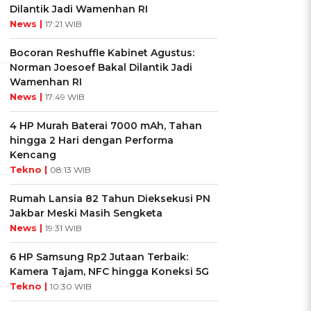
Dilantik Jadi Wamenhan RI
News |
17:21 WIB
Bocoran Reshuffle Kabinet Agustus:
Norman Joesoef Bakal Dilantik Jadi
Wamenhan RI
News |
17:49 WIB
4 HP Murah Baterai 7000 mAh, Tahan
hingga 2 Hari dengan Performa
Kencang
Tekno |
08:13 WIB
Rumah Lansia 82 Tahun Dieksekusi PN
Jakbar Meski Masih Sengketa
News |
19:31 WIB
6 HP Samsung Rp2 Jutaan Terbaik:
Kamera Tajam, NFC hingga Koneksi 5G
Tekno |
10:30 WIB