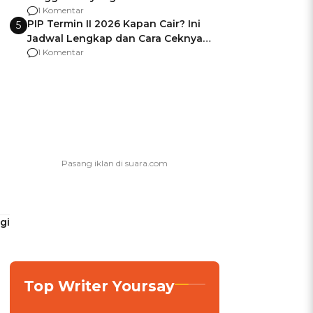
Usai Jadi Brigjen
1 Komentar
PIP Termin II 2026 Kapan Cair? Ini
5
Jadwal Lengkap dan Cara Ceknya
agar Dana Tidak Hangus!
1 Komentar
gi
Top Writer Yoursay