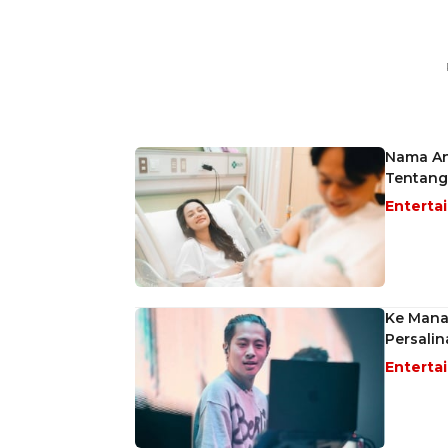
Nama An
Tentang
Enterta
Ke Mana
Persalin
Enterta