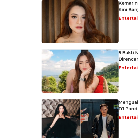
Kemarin
Kini Ban
Enterta
5 Bukti 
Direnca
Enterta
Menguak 
DJ Pand
Enterta