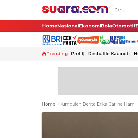
Home
Nasional
Ekonomi
Bola
Otomotif
Trending
Profil
Reshuffle Kabinet
H
Home
Kumpulan Berita Erika Carlina Hamil