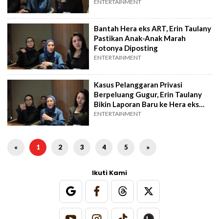
ENTERTAINMENT
Bantah Hera eks ART, Erin Taulany
Pastikan Anak-Anak Marah
Fotonya Diposting
ENTERTAINMENT
Kasus Pelanggaran Privasi
Berpeluang Gugur, Erin Taulany
Bikin Laporan Baru ke Hera eks
ART
ENTERTAINMENT
«
1
2
3
4
5
»
Ikuti Kami